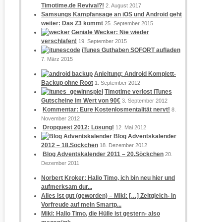
Timotime.de Revival?!
2. August 2017
Samsungs Kampfansage an iOS und Android geht
weiter: Das Z3 kommt
25. September 2015
Geniale Wecker: Nie wieder
verschlafen!
19. September 2015
iTunes Guthaben SOFORT aufladen
7. März 2015
Anleitung: Android Komplett-
Backup ohne Root
1. September 2012
Timotime verlost iTunes
Gutscheine im Wert von 90€
3. September 2012
Kommentar: Eure Kostenlosmentalität nervt!
8.
November 2012
Dropquest 2012: Lösung!
12. Mai 2012
Blog Adventskalender
2012 – 18.Söckchen
18. Dezember 2012
Blog Adventskalender 2011 – 20.Söckchen
20.
Dezember 2011
Norbert Kroker: Hallo Timo, ich bin neu hier und
aufmerksam dur...
Alles ist gut (geworden) – Miki: […] Zeitgleich- in
Vorfreude auf mein Smartp...
Miki: Hallo Timo, die Hülle ist gestern- also