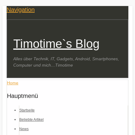
Navigation
Timotime`s Blog
Alles über Technik, IT, Gadgets, Android, Smartphones,
Computer und mich…Timotime
Home
Hauptmenü
Startseite
Beliebte Artikel
News