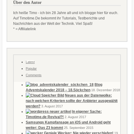
Über den Autor
Ich heiße Timo - ich bin 28 Jahre alt und ich blogge hier für euch.
Auf Timotime.De bekommt ihr Tutorials, Testberichte und
Nachrichten aus der Welt der Technik. Viel Spaß!
* = Affiliatelink
Latest
Popular
Comments
Blog
Adventskalender 2018 – 18.Söckchen
18. Dezember 2018
Neues aus der Datenwolke:
nach welchen Kriterien sollte der Anbieter ausgewählt
werden?
3. August 2017
In eigener Sache:
Timotime.de Revival?!
2. August 2017
Samsungs Kampfansage an iOS und Android geht
weiter: Das Z3 kommt
25. September 2015
Geniale Wecker: Nie wieder verschlafen!
19.