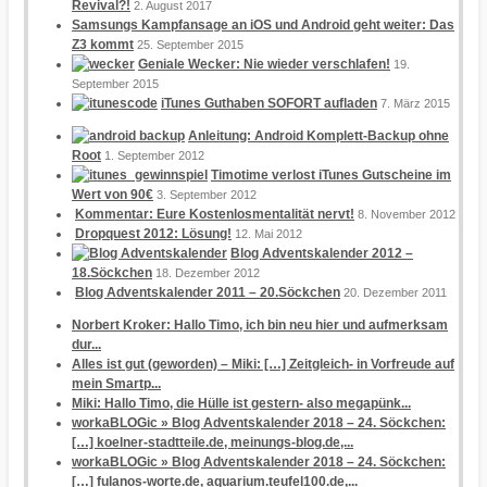
Revival?!
2. August 2017
Samsungs Kampfansage an iOS und Android geht weiter: Das
Z3 kommt
25. September 2015
Geniale Wecker: Nie wieder verschlafen!
19.
September 2015
iTunes Guthaben SOFORT aufladen
7. März 2015
Anleitung: Android Komplett-Backup ohne
Root
1. September 2012
Timotime verlost iTunes Gutscheine im
Wert von 90€
3. September 2012
Kommentar: Eure Kostenlosmentalität nervt!
8. November 2012
Dropquest 2012: Lösung!
12. Mai 2012
Blog Adventskalender 2012 –
18.Söckchen
18. Dezember 2012
Blog Adventskalender 2011 – 20.Söckchen
20. Dezember 2011
Norbert Kroker: Hallo Timo, ich bin neu hier und aufmerksam
dur...
Alles ist gut (geworden) – Miki: […] Zeitgleich- in Vorfreude auf
mein Smartp...
Miki: Hallo Timo, die Hülle ist gestern- also megapünk...
workaBLOGic » Blog Adventskalender 2018 – 24. Söckchen:
[…] koelner-stadtteile.de, meinungs-blog.de,...
workaBLOGic » Blog Adventskalender 2018 – 24. Söckchen:
[…] fulanos-worte.de, aquarium.teufel100.de,...