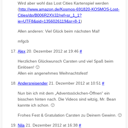
Wird aber wohl das Lost Cities Kartenspiel werden
(
http://www.amazon.de/Kosmos-691820-KOSMOS-Lost-
Cities/dp/B006R2XVJ2/ref=sr_1_1?
ie=UTF8&qid=1356026119&sr=8-1
)
Allen anderen: Viel Glück beim nächsten Mal!
mfgcb
Alex
20. Dezember 2012 at 19:46
#
Herzlichen Glückwunsch Carsten und viel Spaß beim
Einlösen! 🙂
Allen ein angenehmes Weihnachtsfest!
Andersreisender
21. Dezember 2012 at 10:51
#
Nun bin ich mit dem „Adventssöckchen-Öffnen“ ein
bisschen hinten nach. Die Videos sind witzig, Mr. Bean
kannte ich schon. 🙂
Frohes Fest & Gratulation Carsten zu Deinem Gewinn. 🙂
Nila
21. Dezember 2012 at 16:38
#