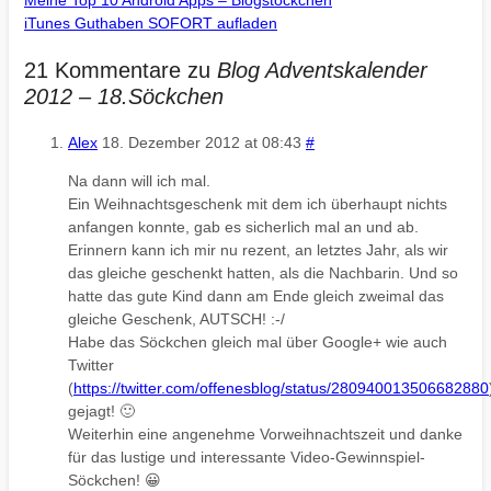
Meine Top 10 Android Apps – Blogstöckchen
iTunes Guthaben SOFORT aufladen
21 Kommentare zu
Blog Adventskalender
2012 – 18.Söckchen
Alex
18. Dezember 2012 at 08:43
#
Na dann will ich mal.
Ein Weihnachtsgeschenk mit dem ich überhaupt nichts
anfangen konnte, gab es sicherlich mal an und ab.
Erinnern kann ich mir nu rezent, an letztes Jahr, als wir
das gleiche geschenkt hatten, als die Nachbarin. Und so
hatte das gute Kind dann am Ende gleich zweimal das
gleiche Geschenk, AUTSCH! :-/
Habe das Söckchen gleich mal über Google+ wie auch
Twitter
(
https://twitter.com/offenesblog/status/280940013506682880
gejagt! 🙂
Weiterhin eine angenehme Vorweihnachtszeit und danke
für das lustige und interessante Video-Gewinnspiel-
Söckchen! 😀