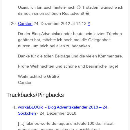
Uiuiui, ich bin auch hinten-nach 😉 Trotzdem wünsche ich
dir noch einen schönen Restadvent! 😀
Carsten
24. Dezember 2012 at 14:12
#
Da der Blog-Adventskalender heute sein letztes Türchen
geöffnet hat, möchte ich noch mal die Gelegenheit
nutzen, um mich bei allen zu bedanken.
Danke für die tollen Beiträge und die vielen Kommentare.
Frohe Weihnachten und schöne und besinnliche Tage!
Weihnachtliche Grüße
Carsten
Trackbacks/Pingbacks
workaBLOGic » Blog Adventskalender 2018 – 24.
Söckchen
-
24. Dezember 2018
[…] fulanos-worte.de, aquarium.teufel100.de, nila.at,
gregel.com, meinungs-blog.de, gesichtet.net,