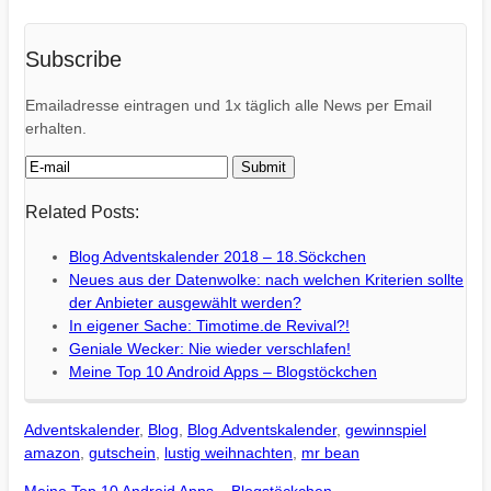
Subscribe
Emailadresse eintragen und 1x täglich alle News per Email
erhalten.
Related Posts:
Blog Adventskalender 2018 – 18.Söckchen
Neues aus der Datenwolke: nach welchen Kriterien sollte
der Anbieter ausgewählt werden?
In eigener Sache: Timotime.de Revival?!
Geniale Wecker: Nie wieder verschlafen!
Meine Top 10 Android Apps – Blogstöckchen
Adventskalender
,
Blog
,
Blog Adventskalender
,
gewinnspiel
amazon
,
gutschein
,
lustig weihnachten
,
mr bean