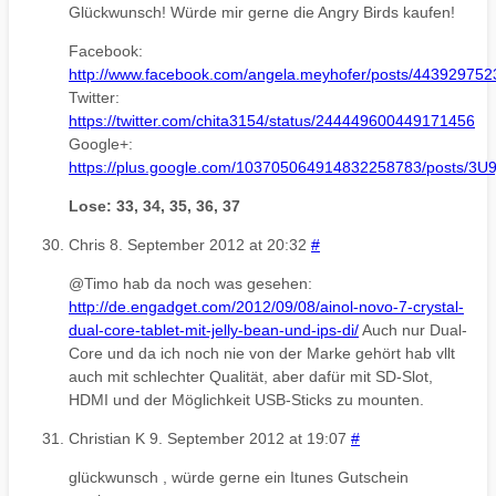
Glückwunsch! Würde mir gerne die Angry Birds kaufen!
Facebook:
http://www.facebook.com/angela.meyhofer/posts/44392975
Twitter:
https://twitter.com/chita3154/status/244449600449171456
Google+:
https://plus.google.com/103705064914832258783/posts/3U
Lose: 33, 34, 35, 36, 37
Chris
8. September 2012 at 20:32
#
@Timo hab da noch was gesehen:
http://de.engadget.com/2012/09/08/ainol-novo-7-crystal-
dual-core-tablet-mit-jelly-bean-und-ips-di/
Auch nur Dual-
Core und da ich noch nie von der Marke gehört hab vllt
auch mit schlechter Qualität, aber dafür mit SD-Slot,
HDMI und der Möglichkeit USB-Sticks zu mounten.
Christian K
9. September 2012 at 19:07
#
glückwunsch , würde gerne ein Itunes Gutschein