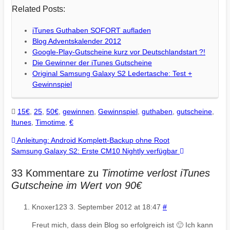
Related Posts:
iTunes Guthaben SOFORT aufladen
Blog Adventskalender 2012
Google-Play-Gutscheine kurz vor Deutschlandstart ?!
Die Gewinner der iTunes Gutscheine
Original Samsung Galaxy S2 Ledertasche: Test +
Gewinnspiel
15€
,
25
,
50€
,
gewinnen
,
Gewinnspiel
,
guthaben
,
gutscheine
,
Itunes
,
Timotime
,
€
Anleitung: Android Komplett-Backup ohne Root
Samsung Galaxy S2: Erste CM10 Nightly verfügbar
33 Kommentare zu
Timotime verlost iTunes
Gutscheine im Wert von 90€
Knoxer123
3. September 2012 at 18:47
#
Freut mich, dass dein Blog so erfolgreich ist 🙂 Ich kann