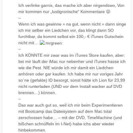
Ich verlinke garnix, das mache ich aber nirgendswo, Von
mir kommen nur „lustigronische“ Kommentare 😛
–
Wenn ich was gewinne = na gut, wenn nicht = dann singe
ich mir selber ein Liedchen vor, das klingt dann SO
furchtbar, da kommt selbst ein 100,- € iTunes Gutschein
nicht mit…
–
Ich KÖNNTE mir zwar was im iTunes Store kaufen, aber:
bei mir läuft der iMac nur nebenher und iTunes hasse ich
wie die Pest. NIE würde ich mir damit ein Liedchen
anhören oder gar kaufen. Ich habe mir nur voriges Jahr
so´ne (gefakte) ID besorgt, sonst hätte ich Lion für 23,99
nicht runterladen (UND vor dem Install wacker auf DVD
brennen…) können.
–
Das war auch gut so, weil ich mir beim Experimentieren
mit Bootcamp das Dateisystem auf dem Mac total
zerschossen habe… – mit der DVD, TimeMachine (und
bißchen schnüffeln im I-Net) habe ichs aber wieder
hinbekommen.