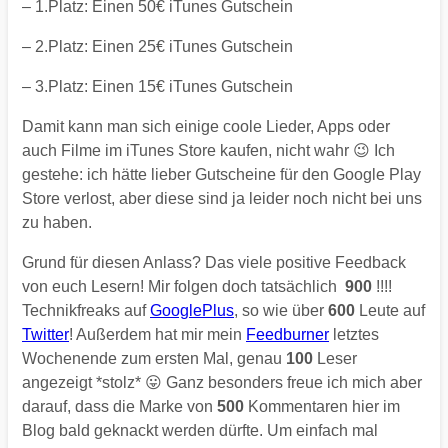
– 1.Platz: Einen 50€ iTunes Gutschein
– 2.Platz: Einen 25€ iTunes Gutschein
– 3.Platz: Einen 15€ iTunes Gutschein
Damit kann man sich einige coole Lieder, Apps oder
auch Filme im iTunes Store kaufen, nicht wahr 😉 Ich
gestehe: ich hätte lieber Gutscheine für den Google Play
Store verlost, aber diese sind ja leider noch nicht bei uns
zu haben.
Grund für diesen Anlass? Das viele positive Feedback
von euch Lesern! Mir folgen doch tatsächlich
900
!!!!
Technikfreaks auf
GooglePlus
, so wie über
600
Leute auf
Twitter
! Außerdem hat mir mein
Feedburner
letztes
Wochenende zum ersten Mal, genau
100
Leser
angezeigt *stolz* 😛 Ganz besonders freue ich mich aber
darauf, dass die Marke von
500
Kommentaren hier im
Blog bald geknackt werden dürfte. Um einfach mal