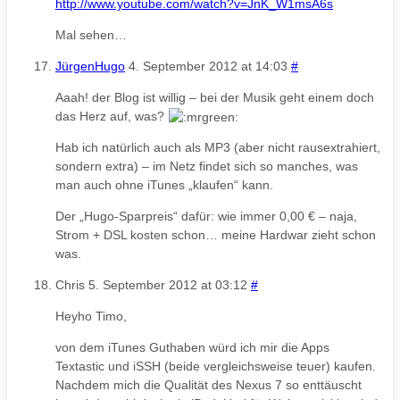
http://www.youtube.com/watch?v=JnK_W1msA6s
Mal sehen…
JürgenHugo
4. September 2012 at 14:03
#
Aaah! der Blog ist willig – bei der Musik geht einem doch
das Herz auf, was?
Hab ich natürlich auch als MP3 (aber nicht rausextrahiert,
sondern extra) – im Netz findet sich so manches, was
man auch ohne iTunes „klaufen“ kann.
Der „Hugo-Sparpreis“ dafür: wie immer 0,00 € – naja,
Strom + DSL kosten schon… meine Hardwar zieht schon
was.
Chris
5. September 2012 at 03:12
#
Heyho Timo,
von dem iTunes Guthaben würd ich mir die Apps
Textastic und iSSH (beide vergleichsweise teuer) kaufen.
Nachdem mich die Qualität des Nexus 7 so enttäuscht