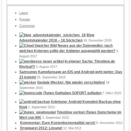
Latest
Popular
Comments
Blog
Adventskalender 2018 – 18.Söckchen
18. Dezember 2018
Neues aus der Datenwolke: nach
welchen Kriterien sollte der Anbieter ausgewählt werden?
3.
August 2017
In eigener Sache: Timotime.de
Revival?!
2. August 2017
Samsungs Kampfansage an iOS und Android geht weiter: Das
Z3 kommt
25. September 2015
Geniale Wecker: Nie wieder verschlafen!
19.
September 2015
iTunes Guthaben SOFORT aufladen
7. März 2015
Anleitung: Android Komplett-Backup ohne
Root
1. September 2012
Timotime verlost iTunes Gutscheine im
Wert von 90€
3. September 2012
Kommentar: Eure Kostenlosmentalität nervt!
8. November 2012
Dropquest 2012: Lösung!
12. Mai 2012