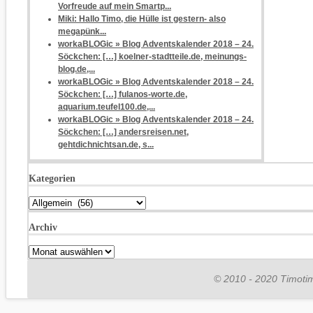
Vorfreude auf mein Smartp...
Miki: Hallo Timo, die Hülle ist gestern- also
megapünk...
workaBLOGic » Blog Adventskalender 2018 – 24.
Söckchen: […] koelner-stadtteile.de, meinungs-
blog.de,...
workaBLOGic » Blog Adventskalender 2018 – 24.
Söckchen: […] fulanos-worte.de,
aquarium.teufel100.de,...
workaBLOGic » Blog Adventskalender 2018 – 24.
Söckchen: […] andersreisen.net,
gehtdichnichtsan.de, s...
Kategorien
Kategorien
Archiv
Archiv
© 2010 - 2020 Timotim