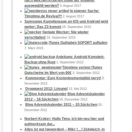
nach welchen Kriterien sollte der Anbieter
ausgewählt werden?
3. August 2017
In eigener Sache:
Timotime.de Revival?!
2. August 2017
Samsungs Kampfansage an iOS und Android geht
weiter: Das Z3 kommt
25. September 2015
Geniale Wecker: Nie wieder
verschlafen!
19. September 2015
iTunes Guthaben SOFORT aufladen
7. März 2015
Anleitung: Android Komplett-
Backup ohne Root
1. September 2012
Timotime verlost iTunes
Gutscheine im Wert von 90€
3. September 2012
Kommentar: Eure Kostenlosmentalität nervt!
8.
November 2012
Dropquest 2012: Lösung!
12. Mai 2012
Blog Adventskalender
2012 – 18.Söckchen
18. Dezember 2012
Blog Adventskalender 2011 – 20.Söckchen
20.
Dezember 2011
Norbert Kroker: Hallo Timo, ich bin neu hier und
aufmerksam dur...
Alles ist gut (geworden) – Miki: […] Zeitgleich- in