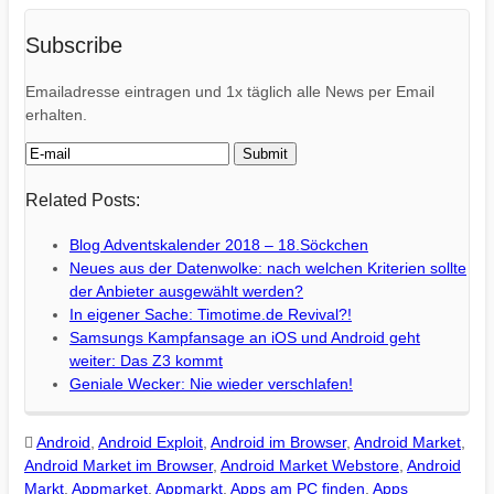
Subscribe
Emailadresse eintragen und 1x täglich alle News per Email
erhalten.
Related Posts:
Blog Adventskalender 2018 – 18.Söckchen
Neues aus der Datenwolke: nach welchen Kriterien sollte
der Anbieter ausgewählt werden?
In eigener Sache: Timotime.de Revival?!
Samsungs Kampfansage an iOS und Android geht
weiter: Das Z3 kommt
Geniale Wecker: Nie wieder verschlafen!
Android
,
Android Exploit
,
Android im Browser
,
Android Market
,
Android Market im Browser
,
Android Market Webstore
,
Android
Markt
,
Appmarket
,
Appmarkt
,
Apps am PC finden
,
Apps