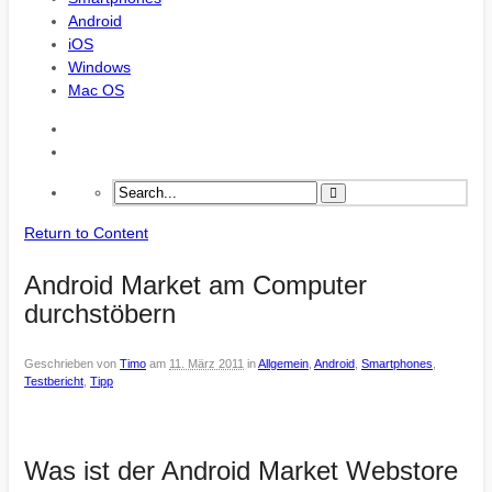
Android
iOS
Windows
Mac OS
Return to Content
Android Market am Computer
durchstöbern
Geschrieben von
Timo
am
11. März 2011
in
Allgemein
,
Android
,
Smartphones
,
Testbericht
,
Tipp
Was ist der Android Market Webstore