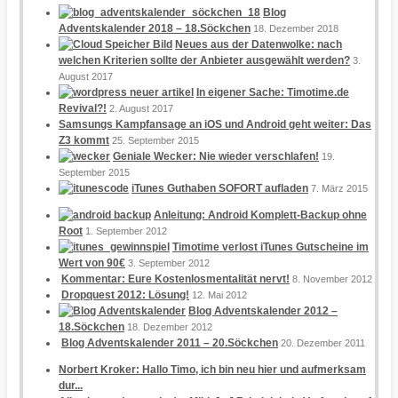
Blog
Adventskalender 2018 – 18.Söckchen
18. Dezember 2018
Neues aus der Datenwolke: nach
welchen Kriterien sollte der Anbieter ausgewählt werden?
3.
August 2017
In eigener Sache: Timotime.de
Revival?!
2. August 2017
Samsungs Kampfansage an iOS und Android geht weiter: Das
Z3 kommt
25. September 2015
Geniale Wecker: Nie wieder verschlafen!
19.
September 2015
iTunes Guthaben SOFORT aufladen
7. März 2015
Anleitung: Android Komplett-Backup ohne
Root
1. September 2012
Timotime verlost iTunes Gutscheine im
Wert von 90€
3. September 2012
Kommentar: Eure Kostenlosmentalität nervt!
8. November 2012
Dropquest 2012: Lösung!
12. Mai 2012
Blog Adventskalender 2012 –
18.Söckchen
18. Dezember 2012
Blog Adventskalender 2011 – 20.Söckchen
20. Dezember 2011
Norbert Kroker: Hallo Timo, ich bin neu hier und aufmerksam
dur...