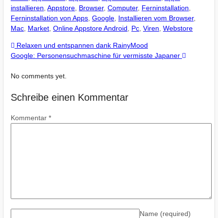
installieren
,
Appstore
,
Browser
,
Computer
,
Ferninstallation
,
Ferninstallation von Apps
,
Google
,
Installieren vom Browser
,
Mac
,
Market
,
Online Appstore Android
,
Pc
,
Viren
,
Webstore
Relaxen und entspannen dank RainyMood
Google: Personensuchmaschine für vermisste Japaner
No comments yet.
Schreibe einen Kommentar
Kommentar
*
Name
(required)