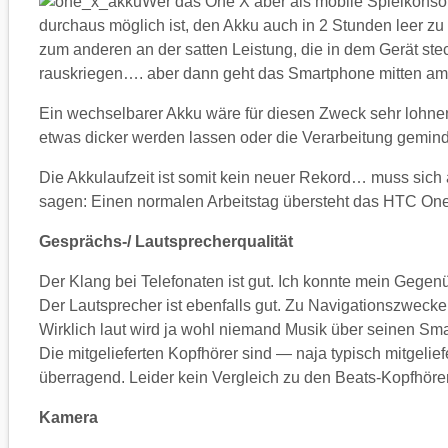
Wer das One X aber als mobile Spielkonso
durchaus möglich ist, den Akku auch in 2 Stunden leer 
zum anderen an der satten Leistung, die in dem Gerät steck
rauskriegen…. aber dann geht das Smartphone mitten am
Ein wechselbarer Akku wäre für diesen Zweck sehr lohnen
etwas dicker werden lassen oder die Verarbeitung gemind
Die Akkulaufzeit ist somit kein neuer Rekord… muss sich a
sagen: Einen normalen Arbeitstag übersteht das HTC On
Gesprächs-/ Lautsprecherqualität
Der Klang bei Telefonaten ist gut. Ich konnte mein Gegen
Der Lautsprecher ist ebenfalls gut. Zu Navigationszweck
Wirklich laut wird ja wohl niemand Musik über seinen Sm
Die mitgelieferten Kopfhörer sind — naja typisch mitgeliefe
überragend. Leider kein Vergleich zu den Beats-Kopfhör
Kamera