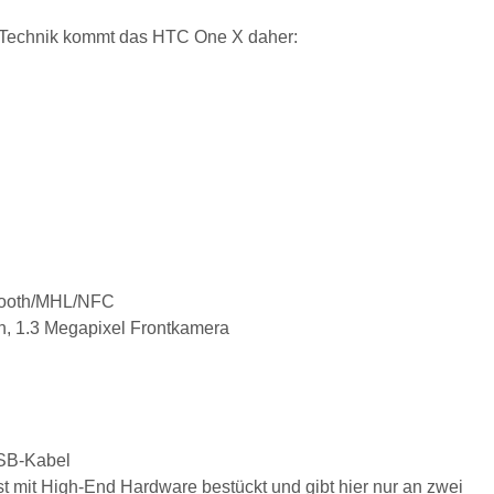
r Technik kommt das HTC One X daher:
ooth/MHL/NFC
, 1.3 Megapixel Frontkamera
USB-Kabel
st mit High-End Hardware bestückt und gibt hier nur an zwei