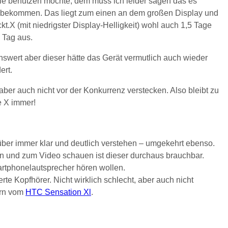
le benutzen möchte, dem muss ich leider sagen das es
zu bekommen. Das liegt zum einen an dem großen Display und
t.X (mit niedrigster Display-Helligkeit) wohl auch 1,5 Tage
 Tag aus.
swert aber dieser hätte das Gerät vermutlich auch wieder
ert.
ber auch nicht vor der Konkurrenz verstecken. Also bleibt zu
e X immer!
über immer klar und deutlich verstehen – umgekehrt ebenso.
en und zum Video schauen ist dieser durchaus brauchbar.
artphonelautsprecher hören wollen.
rte Kopfhörer. Nicht wirklich schlecht, aber auch nicht
ern vom
HTC Sensation Xl
.