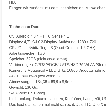
HD.
Fangen wir zunächst mit dem Innenleben an. Mit welche
Technische Daten
OS: Android 4.0.4 + HTC Sense 4.1
Display: 4,7”, S-LC2-Display, Auflösung: 1280 x 720
CPU/Chip: Nvidia Tegra 3 (Quad-Core mit 1,5 GHz)
Arbeitsspeicher: 1GB
Speicher: 32GB (nicht erweiterbar)
Verbindungen: GPRS/EDGE/UMTS/HSDPA/WLAN/Bluet
Kamera: 8 Megapixel + LED-Blitz, 1080p Videoaufnahmen
Akku: 1800 mAh (fest verbaut)
Abmessungen: 134,36 x 69,9 x 8,9mm
Gewicht: 130 Gramm
SAR-Wert: 0,91 W/kg
Lieferumfang: Dokumentationen, Kopfhörer, Ladegerät, 
Das liest sich schon mal nicht schlecht. Das HTC One X i