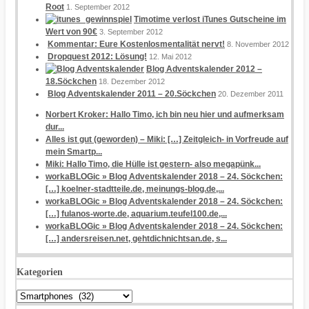
Root
1. September 2012
Timotime verlost iTunes Gutscheine im
Wert von 90€
3. September 2012
Kommentar: Eure Kostenlosmentalität nervt!
8. November 2012
Dropquest 2012: Lösung!
12. Mai 2012
Blog Adventskalender 2012 –
18.Söckchen
18. Dezember 2012
Blog Adventskalender 2011 – 20.Söckchen
20. Dezember 2011
Norbert Kroker: Hallo Timo, ich bin neu hier und aufmerksam
dur...
Alles ist gut (geworden) – Miki: […] Zeitgleich- in Vorfreude auf
mein Smartp...
Miki: Hallo Timo, die Hülle ist gestern- also megapünk...
workaBLOGic » Blog Adventskalender 2018 – 24. Söckchen:
[…] koelner-stadtteile.de, meinungs-blog.de,...
workaBLOGic » Blog Adventskalender 2018 – 24. Söckchen:
[…] fulanos-worte.de, aquarium.teufel100.de,...
workaBLOGic » Blog Adventskalender 2018 – 24. Söckchen:
[…] andersreisen.net, gehtdichnichtsan.de, s...
Kategorien
Kategorien