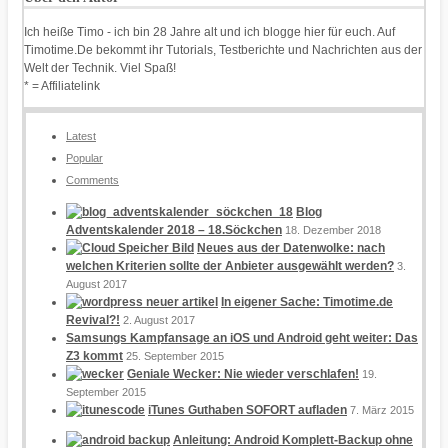
Ich heiße Timo - ich bin 28 Jahre alt und ich blogge hier für euch. Auf
Timotime.De bekommt ihr Tutorials, Testberichte und Nachrichten aus der
Welt der Technik. Viel Spaß!
* = Affiliatelink
Latest
Popular
Comments
Blog
Adventskalender 2018 – 18.Söckchen
18. Dezember 2018
Neues aus der Datenwolke: nach
welchen Kriterien sollte der Anbieter ausgewählt werden?
3.
August 2017
In eigener Sache: Timotime.de
Revival?!
2. August 2017
Samsungs Kampfansage an iOS und Android geht weiter: Das
Z3 kommt
25. September 2015
Geniale Wecker: Nie wieder verschlafen!
19.
September 2015
iTunes Guthaben SOFORT aufladen
7. März 2015
Anleitung: Android Komplett-Backup ohne