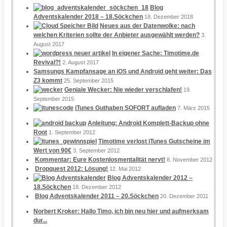
Blog
Adventskalender 2018 – 18.Söckchen
18. Dezember 2018
Neues aus der Datenwolke: nach
welchen Kriterien sollte der Anbieter ausgewählt werden?
3.
August 2017
In eigener Sache: Timotime.de
Revival?!
2. August 2017
Samsungs Kampfansage an iOS und Android geht weiter: Das
Z3 kommt
25. September 2015
Geniale Wecker: Nie wieder verschlafen!
19.
September 2015
iTunes Guthaben SOFORT aufladen
7. März 2015
Anleitung: Android Komplett-Backup ohne
Root
1. September 2012
Timotime verlost iTunes Gutscheine im
Wert von 90€
3. September 2012
Kommentar: Eure Kostenlosmentalität nervt!
8. November 2012
Dropquest 2012: Lösung!
12. Mai 2012
Blog Adventskalender 2012 –
18.Söckchen
18. Dezember 2012
Blog Adventskalender 2011 – 20.Söckchen
20. Dezember 2011
Norbert Kroker: Hallo Timo, ich bin neu hier und aufmerksam
dur...