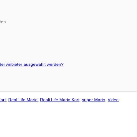
ten.
 der Anbieter ausgewählt werden?
art
,
Real Life Mario
,
Reali Life Mario Kart
,
super Mario
,
Video