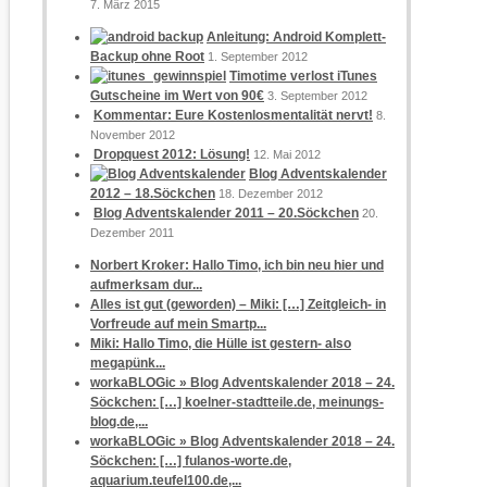
7. März 2015
Anleitung: Android Komplett-
Backup ohne Root
1. September 2012
Timotime verlost iTunes
Gutscheine im Wert von 90€
3. September 2012
Kommentar: Eure Kostenlosmentalität nervt!
8.
November 2012
Dropquest 2012: Lösung!
12. Mai 2012
Blog Adventskalender
2012 – 18.Söckchen
18. Dezember 2012
Blog Adventskalender 2011 – 20.Söckchen
20.
Dezember 2011
Norbert Kroker: Hallo Timo, ich bin neu hier und
aufmerksam dur...
Alles ist gut (geworden) – Miki: […] Zeitgleich- in
Vorfreude auf mein Smartp...
Miki: Hallo Timo, die Hülle ist gestern- also
megapünk...
workaBLOGic » Blog Adventskalender 2018 – 24.
Söckchen: […] koelner-stadtteile.de, meinungs-
blog.de,...
workaBLOGic » Blog Adventskalender 2018 – 24.
Söckchen: […] fulanos-worte.de,
aquarium.teufel100.de,...