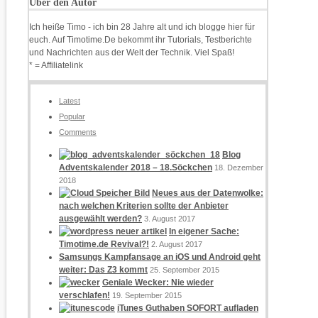
Über den Autor
Ich heiße Timo - ich bin 28 Jahre alt und ich blogge hier für
euch. Auf Timotime.De bekommt ihr Tutorials, Testberichte
und Nachrichten aus der Welt der Technik. Viel Spaß!
* = Affiliatelink
Latest
Popular
Comments
Blog
Adventskalender 2018 – 18.Söckchen
18. Dezember
2018
Neues aus der Datenwolke:
nach welchen Kriterien sollte der Anbieter
ausgewählt werden?
3. August 2017
In eigener Sache:
Timotime.de Revival?!
2. August 2017
Samsungs Kampfansage an iOS und Android geht
weiter: Das Z3 kommt
25. September 2015
Geniale Wecker: Nie wieder
verschlafen!
19. September 2015
iTunes Guthaben SOFORT aufladen