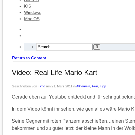
iOS
Windows
Mac OS
Return to Content
Video: Real Life Mario Kart
Geschrieben von
Timo
am
21. März 2011
in
Allgemein
,
Film
,
Tipp
Gerade eben auf Youtube entdeckt und für sehr gut befun
In dem Video könnt ihr sehen, wie genial es wäre Mario Ka
Seine Gegner mit roten Panzern abschießen…einen Ster
bekommen und zu guter letzt: der kleine Mann in der Wolke