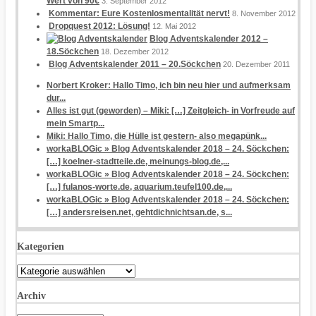
Wert von 90€
3. September 2012
Kommentar: Eure Kostenlosmentalität nervt!
8. November 2012
Dropquest 2012: Lösung!
12. Mai 2012
Blog Adventskalender 2012 –
18.Söckchen
18. Dezember 2012
Blog Adventskalender 2011 – 20.Söckchen
20. Dezember 2011
Norbert Kroker: Hallo Timo, ich bin neu hier und aufmerksam
dur...
Alles ist gut (geworden) – Miki: […] Zeitgleich- in Vorfreude auf
mein Smartp...
Miki: Hallo Timo, die Hülle ist gestern- also megapünk...
workaBLOGic » Blog Adventskalender 2018 – 24. Söckchen:
[…] koelner-stadtteile.de, meinungs-blog.de,...
workaBLOGic » Blog Adventskalender 2018 – 24. Söckchen:
[…] fulanos-worte.de, aquarium.teufel100.de,...
workaBLOGic » Blog Adventskalender 2018 – 24. Söckchen:
[…] andersreisen.net, gehtdichnichtsan.de, s...
Kategorien
Kategorien
Archiv