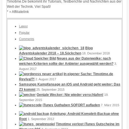
Timotime.De bekommt ihr Tutorials, Testberichte und Nachrichten aus der
Welt der Technik. Viel Spaß!
* = Affiliatelink
Latest
Popular
Comments
Blog
Adventskalender 2018 – 18.Söckchen
18. Dezember 2018
Neues aus der Datenwolke: nach
welchen Kriterien sollte der Anbieter ausgewählt werden?
3.
August 2017
In eigener Sache: Timotime.de
Revival?!
2. August 2017
Samsungs Kampfansage an iOS und Android geht weiter: Das
Z3 kommt
25. September 2015
Geniale Wecker: Nie wieder verschlafen!
19.
September 2015
iTunes Guthaben SOFORT aufladen
7. März 2015
Anleitung: Android Komplett-Backup ohne
Root
1. September 2012
Timotime verlost iTunes Gutscheine im