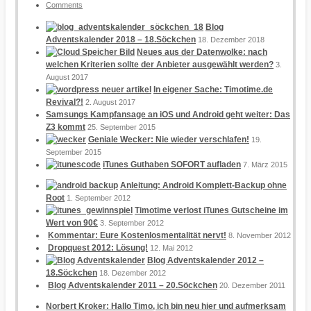
Comments
Blog
Adventskalender 2018 – 18.Söckchen
18. Dezember 2018
Neues aus der Datenwolke: nach
welchen Kriterien sollte der Anbieter ausgewählt werden?
3.
August 2017
In eigener Sache: Timotime.de
Revival?!
2. August 2017
Samsungs Kampfansage an iOS und Android geht weiter: Das
Z3 kommt
25. September 2015
Geniale Wecker: Nie wieder verschlafen!
19.
September 2015
iTunes Guthaben SOFORT aufladen
7. März 2015
Anleitung: Android Komplett-Backup ohne
Root
1. September 2012
Timotime verlost iTunes Gutscheine im
Wert von 90€
3. September 2012
Kommentar: Eure Kostenlosmentalität nervt!
8. November 2012
Dropquest 2012: Lösung!
12. Mai 2012
Blog Adventskalender 2012 –
18.Söckchen
18. Dezember 2012
Blog Adventskalender 2011 – 20.Söckchen
20. Dezember 2011
Norbert Kroker: Hallo Timo, ich bin neu hier und aufmerksam