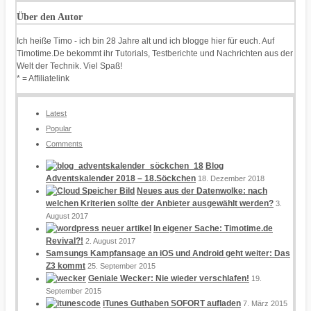
Über den Autor
Ich heiße Timo - ich bin 28 Jahre alt und ich blogge hier für euch. Auf
Timotime.De bekommt ihr Tutorials, Testberichte und Nachrichten aus der
Welt der Technik. Viel Spaß!
* = Affiliatelink
Latest
Popular
Comments
Blog
Adventskalender 2018 – 18.Söckchen
18. Dezember 2018
Neues aus der Datenwolke: nach
welchen Kriterien sollte der Anbieter ausgewählt werden?
3.
August 2017
In eigener Sache: Timotime.de
Revival?!
2. August 2017
Samsungs Kampfansage an iOS und Android geht weiter: Das
Z3 kommt
25. September 2015
Geniale Wecker: Nie wieder verschlafen!
19.
September 2015
iTunes Guthaben SOFORT aufladen
7. März 2015