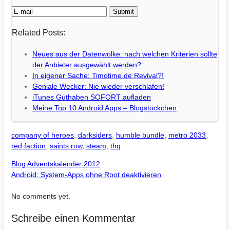
Related Posts:
Neues aus der Datenwolke: nach welchen Kriterien sollte
der Anbieter ausgewählt werden?
In eigener Sache: Timotime.de Revival?!
Geniale Wecker: Nie wieder verschlafen!
iTunes Guthaben SOFORT aufladen
Meine Top 10 Android Apps – Blogstöckchen
company of heroes
,
darksiders
,
humble bundle
,
metro 2033
,
red faction
,
saints row
,
steam
,
thq
Blog Adventskalender 2012
Android: System-Apps ohne Root deaktivieren
No comments yet.
Schreibe einen Kommentar