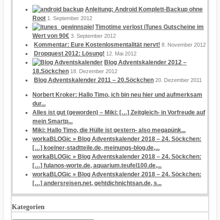
Anleitung: Android Komplett-Backup ohne
Root
1. September 2012
Timotime verlost iTunes Gutscheine im
Wert von 90€
3. September 2012
Kommentar: Eure Kostenlosmentalität nervt!
8. November 2012
Dropquest 2012: Lösung!
12. Mai 2012
Blog Adventskalender 2012 –
18.Söckchen
18. Dezember 2012
Blog Adventskalender 2011 – 20.Söckchen
20. Dezember 2011
Norbert Kroker: Hallo Timo, ich bin neu hier und aufmerksam
dur...
Alles ist gut (geworden) – Miki: […] Zeitgleich- in Vorfreude auf
mein Smartp...
Miki: Hallo Timo, die Hülle ist gestern- also megapünk...
workaBLOGic » Blog Adventskalender 2018 – 24. Söckchen:
[…] koelner-stadtteile.de, meinungs-blog.de,...
workaBLOGic » Blog Adventskalender 2018 – 24. Söckchen:
[…] fulanos-worte.de, aquarium.teufel100.de,...
workaBLOGic » Blog Adventskalender 2018 – 24. Söckchen:
[…] andersreisen.net, gehtdichnichtsan.de, s...
Kategorien