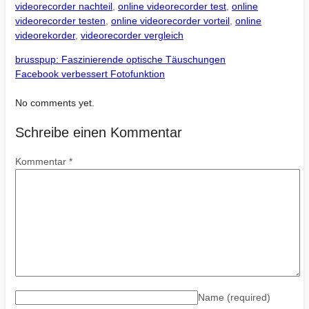
videorecorder nachteil
,
online videorecorder test
,
online
videorecorder testen
,
online videorecorder vorteil
,
online
videorekorder
,
videorecorder vergleich
brusspup: Faszinierende optische Täuschungen
Facebook verbessert Fotofunktion
No comments yet.
Schreibe einen Kommentar
Kommentar
*
Name
(required)