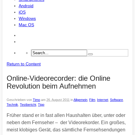
Android
iOS
Windows
Mac OS
Return to Content
Online-Videorecorder: die Online
Revolution beim Aufnehmen
Geschrieben von
Timo
am
26. August 2011
in
Allgemein
,
Film
,
Internet
,
Software
,
Technik
,
Testbericht
,
Tipp
Früher stand er in fast allen Haushalten über, unter oder
neben dem Fernseher – der Videorekorder. Ein großes,
meist klobiges Gerät, das sämtliche Fernsehsendungen