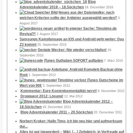
Blog
Adventskalender 2018 – 18.Söckchen
18. Dezember 2018
Neues aus der Datenwolke: nach
welchen Kriterien sollte der Anbieter ausgewählt werden?
3.
August 2017
In eigener Sache: Timotime.de
Revival?!
2. August 2017
Samsungs Kampfansage an iOS und Android geht weiter: Das
Z3 kommt
25. September 2015
Geniale Wecker: Nie wieder verschlafen!
19.
September 2015
iTunes Guthaben SOFORT aufladen
7. März 2015
Anleitung: Android Komplett-Backup ohne
Root
1. September 2012
Timotime verlost iTunes Gutscheine im
Wert von 90€
3. September 2012
Kommentar: Eure Kostenlosmentalität nervt!
8. November 2012
Dropquest 2012: Lösung!
12. Mai 2012
Blog Adventskalender 2012 –
18.Söckchen
18. Dezember 2012
Blog Adventskalender 2011 – 20.Söckchen
20. Dezember 2011
Norbert Kroker: Hallo Timo, ich bin neu hier und aufmerksam
dur...
Alles ist gut (geworden) – Miki: […] Zeitgleich- in Vorfreude auf