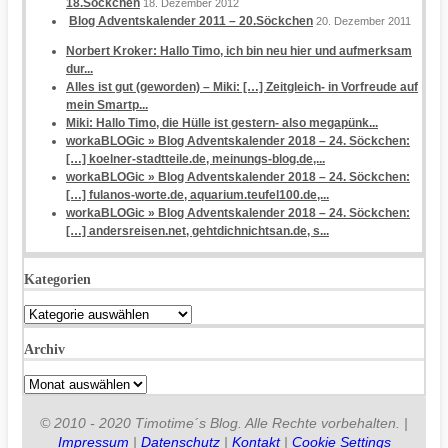
18.Söckchen
18. Dezember 2012
Blog Adventskalender 2011 – 20.Söckchen
20. Dezember 2011
Norbert Kroker: Hallo Timo, ich bin neu hier und aufmerksam
dur...
Alles ist gut (geworden) – Miki: […] Zeitgleich- in Vorfreude auf
mein Smartp...
Miki: Hallo Timo, die Hülle ist gestern- also megapünk...
workaBLOGic » Blog Adventskalender 2018 – 24. Söckchen:
[…] koelner-stadtteile.de, meinungs-blog.de,...
workaBLOGic » Blog Adventskalender 2018 – 24. Söckchen:
[…] fulanos-worte.de, aquarium.teufel100.de,...
workaBLOGic » Blog Adventskalender 2018 – 24. Söckchen:
[…] andersreisen.net, gehtdichnichtsan.de, s...
Kategorien
Kategorien
Archiv
Archiv
© 2010 - 2020 Timotime´s Blog. Alle Rechte vorbehalten. |
Impressum
|
Datenschutz
|
Kontakt
|
Cookie Settings