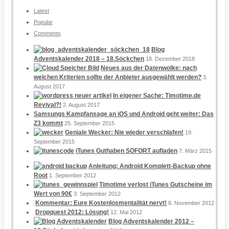
Latest
Popular
Comments
Blog
Adventskalender 2018 – 18.Söckchen
18. Dezember 2018
Neues aus der Datenwolke: nach
welchen Kriterien sollte der Anbieter ausgewählt werden?
3.
August 2017
In eigener Sache: Timotime.de
Revival?!
2. August 2017
Samsungs Kampfansage an iOS und Android geht weiter: Das
Z3 kommt
25. September 2015
Geniale Wecker: Nie wieder verschlafen!
19.
September 2015
iTunes Guthaben SOFORT aufladen
7. März 2015
Anleitung: Android Komplett-Backup ohne
Root
1. September 2012
Timotime verlost iTunes Gutscheine im
Wert von 90€
3. September 2012
Kommentar: Eure Kostenlosmentalität nervt!
8. November 2012
Dropquest 2012: Lösung!
12. Mai 2012
Blog Adventskalender 2012 –