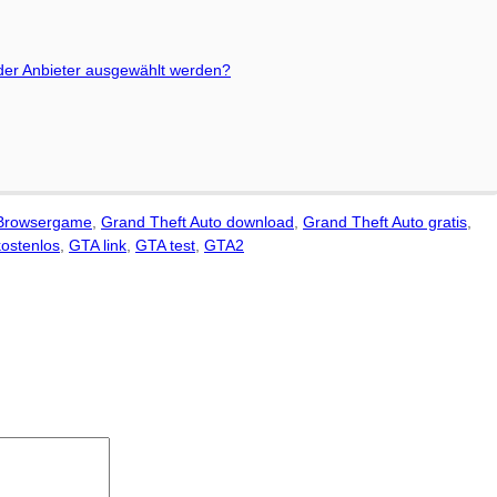
 der Anbieter ausgewählt werden?
 Browsergame
,
Grand Theft Auto download
,
Grand Theft Auto gratis
,
ostenlos
,
GTA link
,
GTA test
,
GTA2