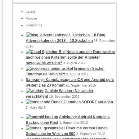
Latest
Popular
Comments
Blog
Adventskalender 2018 – 18.Söckchen
18. Dezember
2018
Neues aus der Datenwolke:
nach welchen Kriterien sollte der Anbieter
ausgewählt werden?
3. August 2017
In eigener Sache:
Timotime.de Revival?!
2. August 2017
Samsungs Kampfansage an iOS und Android geht
weiter: Das Z3 kommt
25. September 2015
Geniale Wecker: Nie wieder
verschlafen!
19. September 2015
iTunes Guthaben SOFORT aufladen
7. März 2015
Anleitung: Android Komplett-
Backup ohne Root
1. September 2012
Timotime verlost iTunes
Gutscheine im Wert von 90€
3. September 2012