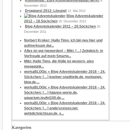
Kommentar: Eure Kostenlosmentalität nervt!
8.
November 2012
Dropquest 2012: Lösung!
12. Mai 2012
Blog Adventskalender
2012 – 18.Söckchen
18. Dezember 2012
Blog Adventskalender 2011 – 20.Söckchen
20.
Dezember 2011
Norbert Kroker: Hallo Timo, ich bin neu hier und
aufmerksam dur...
Alles ist gut (geworden) – Miki: […] Zeitgleich- in
Vorfreude auf mein Smartp...
Miki: Hallo Timo, die Hülle ist gestern- also
megapünk...
workaBLOGic » Blog Adventskalender 2018 – 24.
Söckchen: […] koelner-stadtteile.de, meinungs-
blog.de,...
workaBLOGic » Blog Adventskalender 2018 – 24.
Söckchen: […] fulanos-worte.de,
aquarium.teufel100.de,...
workaBLOGic » Blog Adventskalender 2018 – 24.
Söckchen: […] andersreisen.net,
gehtdichnichtsan.de, s...
Kategorien