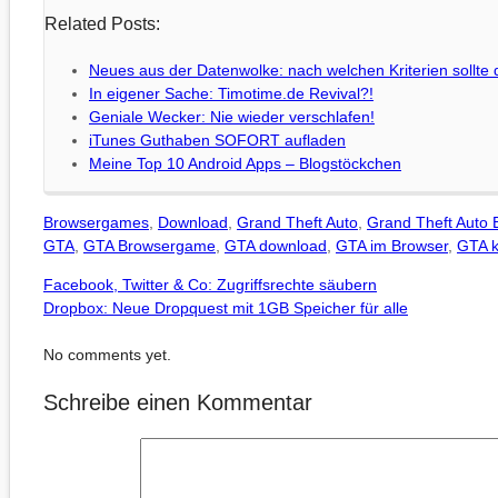
Related Posts:
Neues aus der Datenwolke: nach welchen Kriterien sollte
In eigener Sache: Timotime.de Revival?!
Geniale Wecker: Nie wieder verschlafen!
iTunes Guthaben SOFORT aufladen
Meine Top 10 Android Apps – Blogstöckchen
Browsergames
,
Download
,
Grand Theft Auto
,
Grand Theft Auto
GTA
,
GTA Browsergame
,
GTA download
,
GTA im Browser
,
GTA k
Facebook, Twitter & Co: Zugriffsrechte säubern
Dropbox: Neue Dropquest mit 1GB Speicher für alle
No comments yet.
Schreibe einen Kommentar