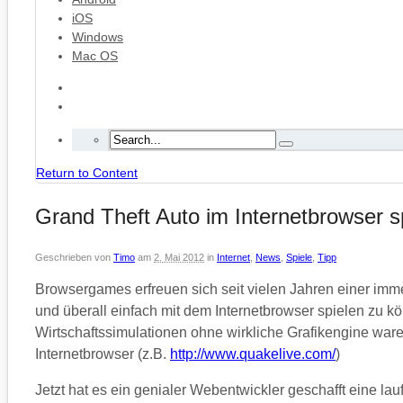
iOS
Windows
Mac OS
Return to Content
Grand Theft Auto im Internetbrowser s
Geschrieben von
Timo
am
2. Mai 2012
in
Internet
,
News
,
Spiele
,
Tipp
Browsergames erfreuen sich seit vielen Jahren einer immer
und überall einfach mit dem Internetbrowser spielen zu k
Wirtschaftssimulationen ohne wirkliche Grafikengine ware
Internetbrowser (z.B.
http://www.quakelive.com/
)
Jetzt hat es ein genialer Webentwickler geschafft eine l