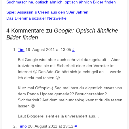
Suchmaschine
,
optisch ähnlich
,
optisch ähnlich Bilder finden
Spiel: Assassin`s Creed aus den 90er Jahren
Das Dilemma sozialer Netzwerke
4 Kommentare zu
Google: Optisch ähnliche
Bilder finden
Tim
19. August 2011 at 13:05
#
Bei Google wird aber auch sehr viel dazugekauft… Aber
trotzdem sind sie mit Sicherheit einer der Vorreiter im
Internet 🙂 Das Add-On hört sich ja echt geil an … werde
ich direkt mal testen 🙂
Kurz mal Offtopic:-) Sag mal hast du eigentlich etwas von
dem Panda Update gemerkt?? Besucherzahlen?
Sichtbarkeit? Auf dem meinungsblog kannst du die testen
lassen 🙂
Laut Bloggerei sieht es ja unverändert aus…
Timo
20. August 2011 at 19:12
#