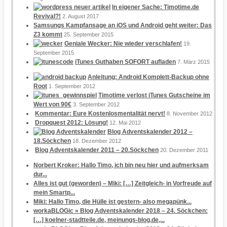
In eigener Sache: Timotime.de
Revival?!
2. August 2017
Samsungs Kampfansage an iOS und Android geht weiter: Das
Z3 kommt
25. September 2015
Geniale Wecker: Nie wieder verschlafen!
19.
September 2015
iTunes Guthaben SOFORT aufladen
7. März 2015
Anleitung: Android Komplett-Backup ohne
Root
1. September 2012
Timotime verlost iTunes Gutscheine im
Wert von 90€
3. September 2012
Kommentar: Eure Kostenlosmentalität nervt!
8. November 2012
Dropquest 2012: Lösung!
12. Mai 2012
Blog Adventskalender 2012 –
18.Söckchen
18. Dezember 2012
Blog Adventskalender 2011 – 20.Söckchen
20. Dezember 2011
Norbert Kroker: Hallo Timo, ich bin neu hier und aufmerksam
dur...
Alles ist gut (geworden) – Miki: […] Zeitgleich- in Vorfreude auf
mein Smartp...
Miki: Hallo Timo, die Hülle ist gestern- also megapünk...
workaBLOGic » Blog Adventskalender 2018 – 24. Söckchen:
[…] koelner-stadtteile.de, meinungs-blog.de,...