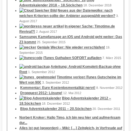
Adventskalender 2018 – 18.Söckchen
18. Dezember 2018
Neues aus der Datenwolke: nach
welchen Kriterien sollte der Anbieter ausgewählt werden?
3.
August 2017
In eigener Sache: Timotime.de
Revival?!
2. August 2017
Samsungs Kampfansage an iOS und Android geht weiter: Das
Z3 kommt
25. September 2015
Geniale Wecker: Nie wieder verschlafen!
19.
September 2015
iTunes Guthaben SOFORT aufladen
7. März 2015
Anleitung: Android Komplett-Backup ohne
Root
1. September 2012
Timotime verlost iTunes Gutscheine im
Wert von 90€
3. September 2012
Kommentar: Eure Kostenlosmentalität nervt!
8. November 2012
Dropquest 2012: Lösung!
12. Mai 2012
Blog Adventskalender 2012 –
18.Söckchen
18. Dezember 2012
Blog Adventskalender 2011 – 20.Söckchen
20. Dezember 2011
Norbert Kroker: Hallo Timo, ich bin neu hier und aufmerksam
dur...
Alles ist gut (geworden) – Miki: […] Zeitgleich- in Vorfreude auf