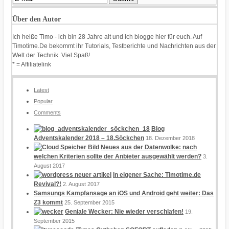
Über den Autor
Ich heiße Timo - ich bin 28 Jahre alt und ich blogge hier für euch. Auf
Timotime.De bekommt ihr Tutorials, Testberichte und Nachrichten aus der
Welt der Technik. Viel Spaß!
* = Affiliatelink
Latest
Popular
Comments
Blog
Adventskalender 2018 – 18.Söckchen
18. Dezember 2018
Neues aus der Datenwolke: nach
welchen Kriterien sollte der Anbieter ausgewählt werden?
3.
August 2017
In eigener Sache: Timotime.de
Revival?!
2. August 2017
Samsungs Kampfansage an iOS und Android geht weiter: Das
Z3 kommt
25. September 2015
Geniale Wecker: Nie wieder verschlafen!
19.
September 2015