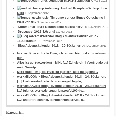
iTunes Guthaben SOFORT aufladen
7. März 2015
Anleitung: Android Komplett-Backup ohne
Root
1. September 2012
Timotime verlost iTunes Gutscheine im
Wert von 90€
3. September 2012
Kommentar: Eure Kostenlosmentalität nervt!
8. November 2012
Dropquest 2012: Lösung!
12. Mai 2012
Blog Adventskalender 2012 –
18.Söckchen
18. Dezember 2012
Blog Adventskalender 2011 – 20.Söckchen
20. Dezember 2011
Norbert Kroker: Hallo Timo, ich bin neu hier und aufmerksam
dur...
Alles ist gut (geworden) – Miki: […] Zeitgleich- in Vorfreude auf
mein Smartp...
Miki: Hallo Timo, die Hülle ist gestern- also megapünk...
workaBLOGic » Blog Adventskalender 2018 – 24. Söckchen:
[…] koelner-stadtteile.de, meinungs-blog.de,...
workaBLOGic » Blog Adventskalender 2018 – 24. Söckchen:
[…] fulanos-worte.de, aquarium.teufel100.de,...
workaBLOGic » Blog Adventskalender 2018 – 24. Söckchen:
[…] andersreisen.net, gehtdichnichtsan.de, s...
Kategorien