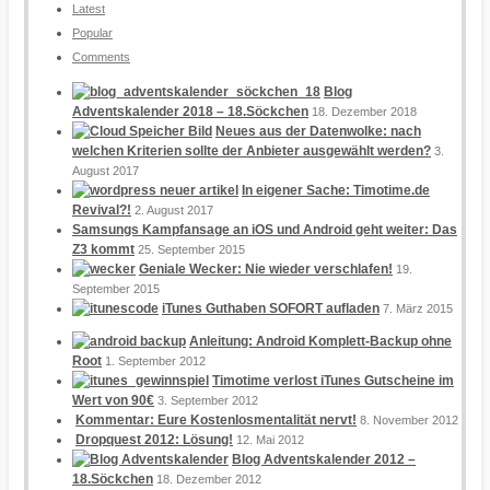
Latest
Popular
Comments
Blog
Adventskalender 2018 – 18.Söckchen
18. Dezember 2018
Neues aus der Datenwolke: nach
welchen Kriterien sollte der Anbieter ausgewählt werden?
3.
August 2017
In eigener Sache: Timotime.de
Revival?!
2. August 2017
Samsungs Kampfansage an iOS und Android geht weiter: Das
Z3 kommt
25. September 2015
Geniale Wecker: Nie wieder verschlafen!
19.
September 2015
iTunes Guthaben SOFORT aufladen
7. März 2015
Anleitung: Android Komplett-Backup ohne
Root
1. September 2012
Timotime verlost iTunes Gutscheine im
Wert von 90€
3. September 2012
Kommentar: Eure Kostenlosmentalität nervt!
8. November 2012
Dropquest 2012: Lösung!
12. Mai 2012
Blog Adventskalender 2012 –
18.Söckchen
18. Dezember 2012