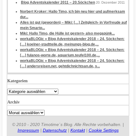
Blog Adventskalender 2011 – 20.Söckchen
20. Dezember 2011
Norbert Kroker: Hallo Timo, ich bin neu hier und aufmerksam
dur...
Alles ist gut (geworden) – Miki: […] Zeitgleich- in Vorfreude auf
mein Smartp...
Miki: Hallo Timo, die Hülle ist gestern- also megapünk...
workaBLOGic » Blog Adventskalender 2018 – 24. Söckchen:
[…] koelner-stadtteile.de, meinungs-blog.de,...
workaBLOGic » Blog Adventskalender 2018 – 24. Söckchen:
[…] fulanos-worte.de, aquarium.teufel100.de,...
workaBLOGic » Blog Adventskalender 2018 – 24. Söckchen:
[…] andersreisen.net, gehtdichnichtsan.de, s...
Kategorien
Kategorien
Archiv
Archiv
© 2010 - 2020 Timotime´s Blog. Alle Rechte vorbehalten. |
Impressum
|
Datenschutz
|
Kontakt
|
Cookie Settings