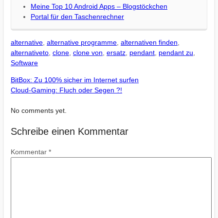
Meine Top 10 Android Apps – Blogstöckchen
Portal für den Taschenrechner
alternative
,
alternative programme
,
alternativen finden
,
alternativeto
,
clone
,
clone von
,
ersatz
,
pendant
,
pendant zu
,
Software
BitBox: Zu 100% sicher im Internet surfen
Cloud-Gaming: Fluch oder Segen ?!
No comments yet.
Schreibe einen Kommentar
Kommentar
*