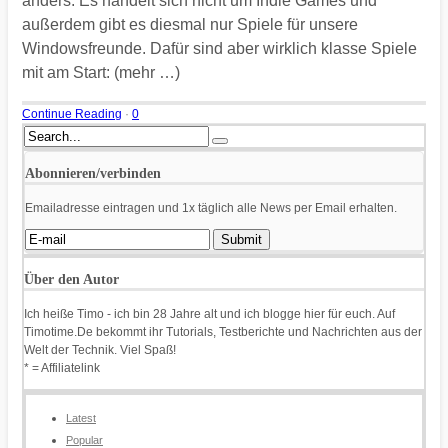
anders: Es handelt sich nicht um Indie Games und
außerdem gibt es diesmal nur Spiele für unsere
Windowsfreunde. Dafür sind aber wirklich klasse Spiele
mit am Start: (mehr …)
Continue Reading
·
0
Abonnieren/verbinden
Emailadresse eintragen und 1x täglich alle News per Email erhalten.
Über den Autor
Ich heiße Timo - ich bin 28 Jahre alt und ich blogge hier für euch. Auf
Timotime.De bekommt ihr Tutorials, Testberichte und Nachrichten aus der
Welt der Technik. Viel Spaß!
* = Affiliatelink
Latest
Popular