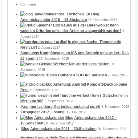
Comments
Blog
Adventskalender 2018 – 18.Söckchen
18. Dezember 2018
Neues aus der Datenwolke: nach
welchen Kriterien sollte der Anbieter ausgewählt werden?
3.
August 2017
In eigener Sache: Timotime.de
Revival?!
2. August 2017
Samsungs Kampfansage an iOS und Android geht weiter: Das
Z3 kommt
25. September 2015
Geniale Wecker: Nie wieder verschlafen!
19.
September 2015
iTunes Guthaben SOFORT aufladen
7. März 2015
Anleitung: Android Komplett-Backup ohne
Root
1. September 2012
Timotime verlost iTunes Gutscheine im
Wert von 90€
3. September 2012
Kommentar: Eure Kostenlosmentalität nervt!
8. November 2012
Dropquest 2012: Lösung!
12. Mai 2012
Blog Adventskalender 2012 –
18.Söckchen
18. Dezember 2012
Blog Adventskalender 2011 – 20.Söckchen
20. Dezember 2011
Norbert Kroker: Hallo Timo, ich bin neu hier und aufmerksam