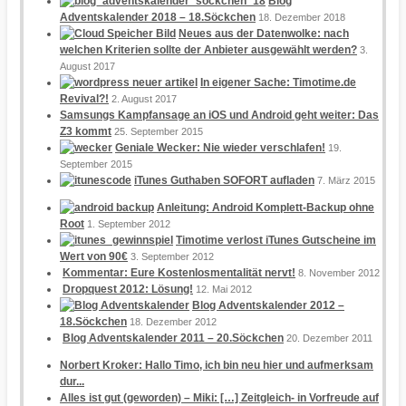
Blog
Adventskalender 2018 – 18.Söckchen
18. Dezember 2018
Neues aus der Datenwolke: nach
welchen Kriterien sollte der Anbieter ausgewählt werden?
3.
August 2017
In eigener Sache: Timotime.de
Revival?!
2. August 2017
Samsungs Kampfansage an iOS und Android geht weiter: Das
Z3 kommt
25. September 2015
Geniale Wecker: Nie wieder verschlafen!
19.
September 2015
iTunes Guthaben SOFORT aufladen
7. März 2015
Anleitung: Android Komplett-Backup ohne
Root
1. September 2012
Timotime verlost iTunes Gutscheine im
Wert von 90€
3. September 2012
Kommentar: Eure Kostenlosmentalität nervt!
8. November 2012
Dropquest 2012: Lösung!
12. Mai 2012
Blog Adventskalender 2012 –
18.Söckchen
18. Dezember 2012
Blog Adventskalender 2011 – 20.Söckchen
20. Dezember 2011
Norbert Kroker: Hallo Timo, ich bin neu hier und aufmerksam
dur...
Alles ist gut (geworden) – Miki: […] Zeitgleich- in Vorfreude auf