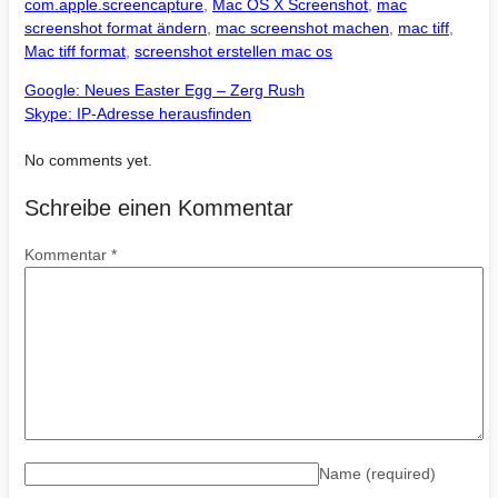
com.apple.screencapture
,
Mac OS X Screenshot
,
mac
screenshot format ändern
,
mac screenshot machen
,
mac tiff
,
Mac tiff format
,
screenshot erstellen mac os
Google: Neues Easter Egg – Zerg Rush
Skype: IP-Adresse herausfinden
No comments yet.
Schreibe einen Kommentar
Kommentar
*
Name
(required)