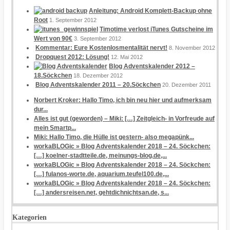
Anleitung: Android Komplett-Backup ohne
Root
1. September 2012
Timotime verlost iTunes Gutscheine im
Wert von 90€
3. September 2012
Kommentar: Eure Kostenlosmentalität nervt!
8. November 2012
Dropquest 2012: Lösung!
12. Mai 2012
Blog Adventskalender 2012 –
18.Söckchen
18. Dezember 2012
Blog Adventskalender 2011 – 20.Söckchen
20. Dezember 2011
Norbert Kroker: Hallo Timo, ich bin neu hier und aufmerksam
dur...
Alles ist gut (geworden) – Miki: […] Zeitgleich- in Vorfreude auf
mein Smartp...
Miki: Hallo Timo, die Hülle ist gestern- also megapünk...
workaBLOGic » Blog Adventskalender 2018 – 24. Söckchen:
[…] koelner-stadtteile.de, meinungs-blog.de,...
workaBLOGic » Blog Adventskalender 2018 – 24. Söckchen:
[…] fulanos-worte.de, aquarium.teufel100.de,...
workaBLOGic » Blog Adventskalender 2018 – 24. Söckchen:
[…] andersreisen.net, gehtdichnichtsan.de, s...
Kategorien