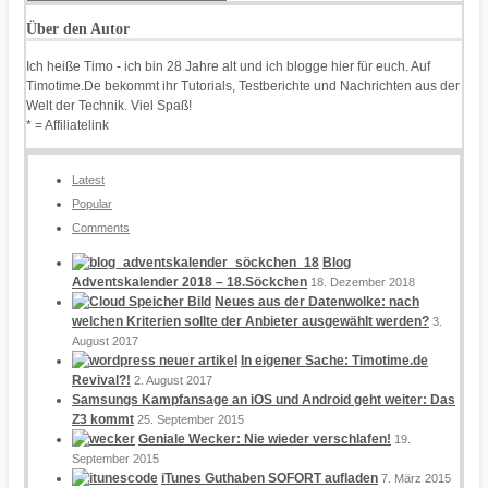
Über den Autor
Ich heiße Timo - ich bin 28 Jahre alt und ich blogge hier für euch. Auf
Timotime.De bekommt ihr Tutorials, Testberichte und Nachrichten aus der
Welt der Technik. Viel Spaß!
* = Affiliatelink
Latest
Popular
Comments
Blog
Adventskalender 2018 – 18.Söckchen
18. Dezember 2018
Neues aus der Datenwolke: nach
welchen Kriterien sollte der Anbieter ausgewählt werden?
3.
August 2017
In eigener Sache: Timotime.de
Revival?!
2. August 2017
Samsungs Kampfansage an iOS und Android geht weiter: Das
Z3 kommt
25. September 2015
Geniale Wecker: Nie wieder verschlafen!
19.
September 2015
iTunes Guthaben SOFORT aufladen
7. März 2015