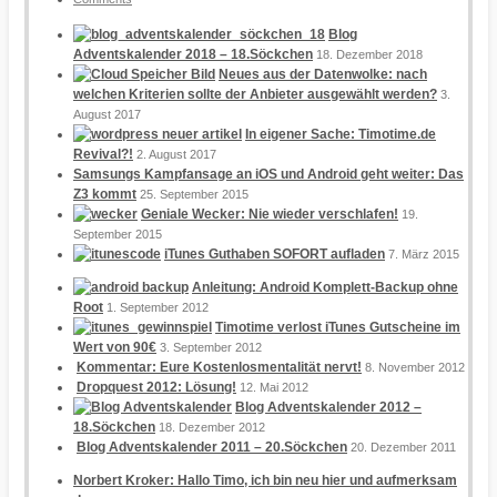
Blog
Adventskalender 2018 – 18.Söckchen
18. Dezember 2018
Neues aus der Datenwolke: nach
welchen Kriterien sollte der Anbieter ausgewählt werden?
3.
August 2017
In eigener Sache: Timotime.de
Revival?!
2. August 2017
Samsungs Kampfansage an iOS und Android geht weiter: Das
Z3 kommt
25. September 2015
Geniale Wecker: Nie wieder verschlafen!
19.
September 2015
iTunes Guthaben SOFORT aufladen
7. März 2015
Anleitung: Android Komplett-Backup ohne
Root
1. September 2012
Timotime verlost iTunes Gutscheine im
Wert von 90€
3. September 2012
Kommentar: Eure Kostenlosmentalität nervt!
8. November 2012
Dropquest 2012: Lösung!
12. Mai 2012
Blog Adventskalender 2012 –
18.Söckchen
18. Dezember 2012
Blog Adventskalender 2011 – 20.Söckchen
20. Dezember 2011
Norbert Kroker: Hallo Timo, ich bin neu hier und aufmerksam