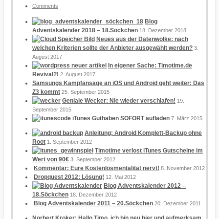
Comments
Blog
Adventskalender 2018 – 18.Söckchen
18. Dezember 2018
Neues aus der Datenwolke: nach
welchen Kriterien sollte der Anbieter ausgewählt werden?
3.
August 2017
In eigener Sache: Timotime.de
Revival?!
2. August 2017
Samsungs Kampfansage an iOS und Android geht weiter: Das
Z3 kommt
25. September 2015
Geniale Wecker: Nie wieder verschlafen!
19.
September 2015
iTunes Guthaben SOFORT aufladen
7. März 2015
Anleitung: Android Komplett-Backup ohne
Root
1. September 2012
Timotime verlost iTunes Gutscheine im
Wert von 90€
3. September 2012
Kommentar: Eure Kostenlosmentalität nervt!
8. November 2012
Dropquest 2012: Lösung!
12. Mai 2012
Blog Adventskalender 2012 –
18.Söckchen
18. Dezember 2012
Blog Adventskalender 2011 – 20.Söckchen
20. Dezember 2011
Norbert Kroker: Hallo Timo, ich bin neu hier und aufmerksam