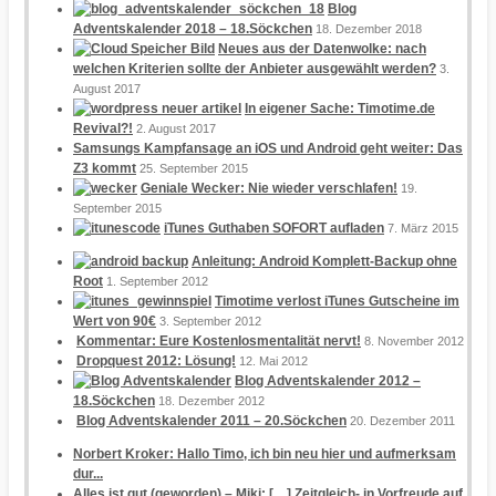
Blog
Adventskalender 2018 – 18.Söckchen
18. Dezember 2018
Neues aus der Datenwolke: nach
welchen Kriterien sollte der Anbieter ausgewählt werden?
3.
August 2017
In eigener Sache: Timotime.de
Revival?!
2. August 2017
Samsungs Kampfansage an iOS und Android geht weiter: Das
Z3 kommt
25. September 2015
Geniale Wecker: Nie wieder verschlafen!
19.
September 2015
iTunes Guthaben SOFORT aufladen
7. März 2015
Anleitung: Android Komplett-Backup ohne
Root
1. September 2012
Timotime verlost iTunes Gutscheine im
Wert von 90€
3. September 2012
Kommentar: Eure Kostenlosmentalität nervt!
8. November 2012
Dropquest 2012: Lösung!
12. Mai 2012
Blog Adventskalender 2012 –
18.Söckchen
18. Dezember 2012
Blog Adventskalender 2011 – 20.Söckchen
20. Dezember 2011
Norbert Kroker: Hallo Timo, ich bin neu hier und aufmerksam
dur...
Alles ist gut (geworden) – Miki: […] Zeitgleich- in Vorfreude auf