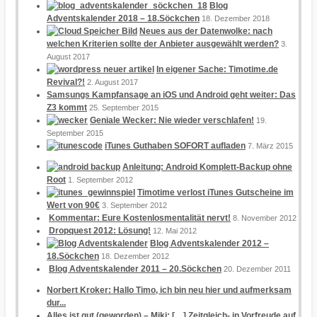
Blog
Adventskalender 2018 – 18.Söckchen
18. Dezember 2018
Neues aus der Datenwolke: nach
welchen Kriterien sollte der Anbieter ausgewählt werden?
3.
August 2017
In eigener Sache: Timotime.de
Revival?!
2. August 2017
Samsungs Kampfansage an iOS und Android geht weiter: Das
Z3 kommt
25. September 2015
Geniale Wecker: Nie wieder verschlafen!
19.
September 2015
iTunes Guthaben SOFORT aufladen
7. März 2015
Anleitung: Android Komplett-Backup ohne
Root
1. September 2012
Timotime verlost iTunes Gutscheine im
Wert von 90€
3. September 2012
Kommentar: Eure Kostenlosmentalität nervt!
8. November 2012
Dropquest 2012: Lösung!
12. Mai 2012
Blog Adventskalender 2012 –
18.Söckchen
18. Dezember 2012
Blog Adventskalender 2011 – 20.Söckchen
20. Dezember 2011
Norbert Kroker: Hallo Timo, ich bin neu hier und aufmerksam
dur...
Alles ist gut (geworden) – Miki: […] Zeitgleich- in Vorfreude auf