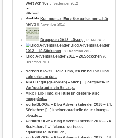
Wert von 90€
3. September 2012
Kommentar: Eure Kostenlosmentalität
nervt!
8. November 2012
Dropquest 2012: Lösung!
12. Mai 2012
Blog Adventskalender
2012 – 18.Söckchen
18. Dezember 2012
Blog Adventskalender 2011 – 20.Söckchen
20.
Dezember 2011
Norbert Kroker: Hallo Timo, ich bin neu hier und
aufmerksam dur...
Alles ist gut (geworden) – Miki: […] Zeitgleich- in
Vorfreude auf mein Smartp...
Miki: Hallo Timo, die Hülle ist gestern- also
megapünk...
workaBLOGic » Blog Adventskalender 2018 – 24.
Söckchen: […] koelner-stadtteile.de, meinungs-
blog.de,...
workaBLOGic » Blog Adventskalender 2018 – 24.
Söckchen: […] fulanos-worte.de,
aquarium.teufel100.de,...
workaBLOGic » Blog Adventskalender 2018 – 24.