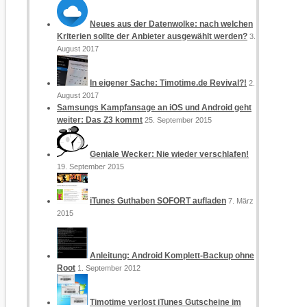
Neues aus der Datenwolke: nach welchen
Kriterien sollte der Anbieter ausgewählt werden?
3.
August 2017
In eigener Sache: Timotime.de Revival?!
2.
August 2017
Samsungs Kampfansage an iOS und Android geht
weiter: Das Z3 kommt
25. September 2015
Geniale Wecker: Nie wieder verschlafen!
19. September 2015
iTunes Guthaben SOFORT aufladen
7. März
2015
Anleitung: Android Komplett-Backup ohne
Root
1. September 2012
Timotime verlost iTunes Gutscheine im