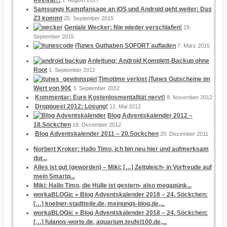
Samsungs Kampfansage an iOS und Android geht weiter: Das
Z3 kommt
25. September 2015
Geniale Wecker: Nie wieder verschlafen!
19.
September 2015
iTunes Guthaben SOFORT aufladen
7. März 2015
Anleitung: Android Komplett-Backup ohne
Root
1. September 2012
Timotime verlost iTunes Gutscheine im
Wert von 90€
3. September 2012
Kommentar: Eure Kostenlosmentalität nervt!
8. November 2012
Dropquest 2012: Lösung!
12. Mai 2012
Blog Adventskalender 2012 –
18.Söckchen
18. Dezember 2012
Blog Adventskalender 2011 – 20.Söckchen
20. Dezember 2011
Norbert Kroker: Hallo Timo, ich bin neu hier und aufmerksam
dur...
Alles ist gut (geworden) – Miki: […] Zeitgleich- in Vorfreude auf
mein Smartp...
Miki: Hallo Timo, die Hülle ist gestern- also megapünk...
workaBLOGic » Blog Adventskalender 2018 – 24. Söckchen:
[…] koelner-stadtteile.de, meinungs-blog.de,...
workaBLOGic » Blog Adventskalender 2018 – 24. Söckchen:
[…] fulanos-worte.de, aquarium.teufel100.de,...