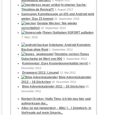
ausgewählt werden?
3. August 2017
In eigener Sache:
Timotime.de Revival?!
2. August 2017
Samsungs Kampfansage an iOS und Android geht
weiter: Das Z3 kommt
25. September 2015
Geniale Wecker: Nie wieder
verschlafen!
19. September 2015
iTunes Guthaben SOFORT aufladen
7. März 2015
Anleitung: Android Komplett-
Backup ohne Root
1. September 2012
Timotime verlost iTunes
Gutscheine im Wert von 90€
3. September 2012
Kommentar: Eure Kostenlosmentalität nervt!
8.
November 2012
Dropquest 2012: Lösung!
12. Mai 2012
Blog Adventskalender
2012 – 18.Söckchen
18. Dezember 2012
Blog Adventskalender 2011 – 20.Söckchen
20.
Dezember 2011
Norbert Kroker: Hallo Timo, ich bin neu hier und
aufmerksam dur...
Alles ist gut (geworden) – Miki: […] Zeitgleich- in
Vorfreude auf mein Smartp...