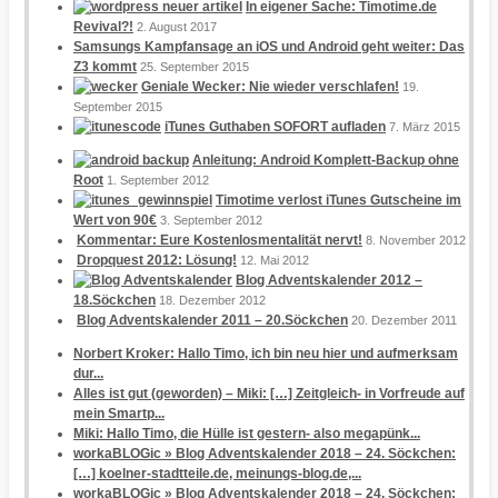
In eigener Sache: Timotime.de
Revival?!
2. August 2017
Samsungs Kampfansage an iOS und Android geht weiter: Das
Z3 kommt
25. September 2015
Geniale Wecker: Nie wieder verschlafen!
19.
September 2015
iTunes Guthaben SOFORT aufladen
7. März 2015
Anleitung: Android Komplett-Backup ohne
Root
1. September 2012
Timotime verlost iTunes Gutscheine im
Wert von 90€
3. September 2012
Kommentar: Eure Kostenlosmentalität nervt!
8. November 2012
Dropquest 2012: Lösung!
12. Mai 2012
Blog Adventskalender 2012 –
18.Söckchen
18. Dezember 2012
Blog Adventskalender 2011 – 20.Söckchen
20. Dezember 2011
Norbert Kroker: Hallo Timo, ich bin neu hier und aufmerksam
dur...
Alles ist gut (geworden) – Miki: […] Zeitgleich- in Vorfreude auf
mein Smartp...
Miki: Hallo Timo, die Hülle ist gestern- also megapünk...
workaBLOGic » Blog Adventskalender 2018 – 24. Söckchen:
[…] koelner-stadtteile.de, meinungs-blog.de,...
workaBLOGic » Blog Adventskalender 2018 – 24. Söckchen: