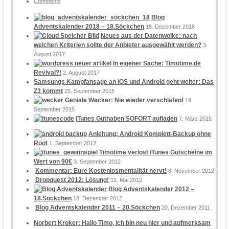
Comments
Blog
Adventskalender 2018 – 18.Söckchen
18. Dezember 2018
Neues aus der Datenwolke: nach
welchen Kriterien sollte der Anbieter ausgewählt werden?
3.
August 2017
In eigener Sache: Timotime.de
Revival?!
2. August 2017
Samsungs Kampfansage an iOS und Android geht weiter: Das
Z3 kommt
25. September 2015
Geniale Wecker: Nie wieder verschlafen!
19.
September 2015
iTunes Guthaben SOFORT aufladen
7. März 2015
Anleitung: Android Komplett-Backup ohne
Root
1. September 2012
Timotime verlost iTunes Gutscheine im
Wert von 90€
3. September 2012
Kommentar: Eure Kostenlosmentalität nervt!
8. November 2012
Dropquest 2012: Lösung!
12. Mai 2012
Blog Adventskalender 2012 –
18.Söckchen
18. Dezember 2012
Blog Adventskalender 2011 – 20.Söckchen
20. Dezember 2011
Norbert Kroker: Hallo Timo, ich bin neu hier und aufmerksam