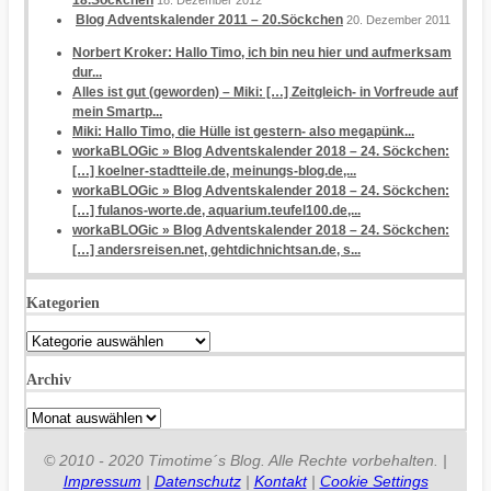
Blog Adventskalender 2011 – 20.Söckchen
20. Dezember 2011
Norbert Kroker: Hallo Timo, ich bin neu hier und aufmerksam
dur...
Alles ist gut (geworden) – Miki: […] Zeitgleich- in Vorfreude auf
mein Smartp...
Miki: Hallo Timo, die Hülle ist gestern- also megapünk...
workaBLOGic » Blog Adventskalender 2018 – 24. Söckchen:
[…] koelner-stadtteile.de, meinungs-blog.de,...
workaBLOGic » Blog Adventskalender 2018 – 24. Söckchen:
[…] fulanos-worte.de, aquarium.teufel100.de,...
workaBLOGic » Blog Adventskalender 2018 – 24. Söckchen:
[…] andersreisen.net, gehtdichnichtsan.de, s...
Kategorien
Kategorien
Archiv
Archiv
© 2010 - 2020 Timotime´s Blog. Alle Rechte vorbehalten. |
Impressum
|
Datenschutz
|
Kontakt
|
Cookie Settings