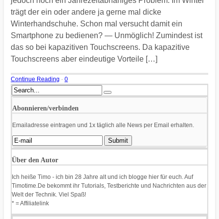
jedoch noch ein Jahrezeitabhäniges Problem. Im Winter
trägt der ein oder andere ja gerne mal dicke
Winterhandschuhe. Schon mal versucht damit ein
Smartphone zu bedienen? — Unmöglich! Zumindest ist
das so bei kapazitiven Touchscreens. Da kapazitive
Touchscreens aber eindeutige Vorteile […]
Continue Reading
·
0
Abonnieren/verbinden
Emailadresse eintragen und 1x täglich alle News per Email erhalten.
Über den Autor
Ich heiße Timo - ich bin 28 Jahre alt und ich blogge hier für euch. Auf
Timotime.De bekommt ihr Tutorials, Testberichte und Nachrichten aus der
Welt der Technik. Viel Spaß!
* = Affiliatelink