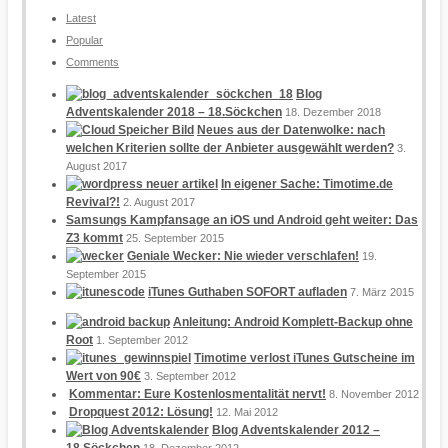
Latest
Popular
Comments
Blog
Adventskalender 2018 – 18.Söckchen
18. Dezember 2018
Neues aus der Datenwolke: nach
welchen Kriterien sollte der Anbieter ausgewählt werden?
3.
August 2017
In eigener Sache: Timotime.de
Revival?!
2. August 2017
Samsungs Kampfansage an iOS und Android geht weiter: Das
Z3 kommt
25. September 2015
Geniale Wecker: Nie wieder verschlafen!
19.
September 2015
iTunes Guthaben SOFORT aufladen
7. März 2015
Anleitung: Android Komplett-Backup ohne
Root
1. September 2012
Timotime verlost iTunes Gutscheine im
Wert von 90€
3. September 2012
Kommentar: Eure Kostenlosmentalität nervt!
8. November 2012
Dropquest 2012: Lösung!
12. Mai 2012
Blog Adventskalender 2012 –
18.Söckchen
18. Dezember 2012