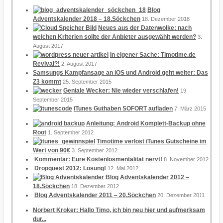
Blog
Adventskalender 2018 – 18.Söckchen
18. Dezember 2018
Neues aus der Datenwolke: nach
welchen Kriterien sollte der Anbieter ausgewählt werden?
3.
August 2017
In eigener Sache: Timotime.de
Revival?!
2. August 2017
Samsungs Kampfansage an iOS und Android geht weiter: Das
Z3 kommt
25. September 2015
Geniale Wecker: Nie wieder verschlafen!
19.
September 2015
iTunes Guthaben SOFORT aufladen
7. März 2015
Anleitung: Android Komplett-Backup ohne
Root
1. September 2012
Timotime verlost iTunes Gutscheine im
Wert von 90€
3. September 2012
Kommentar: Eure Kostenlosmentalität nervt!
8. November 2012
Dropquest 2012: Lösung!
12. Mai 2012
Blog Adventskalender 2012 –
18.Söckchen
18. Dezember 2012
Blog Adventskalender 2011 – 20.Söckchen
20. Dezember 2011
Norbert Kroker: Hallo Timo, ich bin neu hier und aufmerksam
dur...