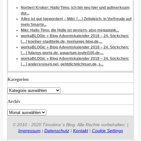
Norbert Kroker: Hallo Timo, ich bin neu hier und aufmerksam
dur...
Alles ist gut (geworden) – Miki: […] Zeitgleich- in Vorfreude auf
mein Smartp...
Miki: Hallo Timo, die Hülle ist gestern- also megapünk...
workaBLOGic » Blog Adventskalender 2018 – 24. Söckchen:
[…] koelner-stadtteile.de, meinungs-blog.de,...
workaBLOGic » Blog Adventskalender 2018 – 24. Söckchen:
[…] fulanos-worte.de, aquarium.teufel100.de,...
workaBLOGic » Blog Adventskalender 2018 – 24. Söckchen:
[…] andersreisen.net, gehtdichnichtsan.de, s...
Kategorien
Kategorien
Archiv
Archiv
© 2010 - 2020 Timotime´s Blog. Alle Rechte vorbehalten. |
Impressum
|
Datenschutz
|
Kontakt
|
Cookie Settings