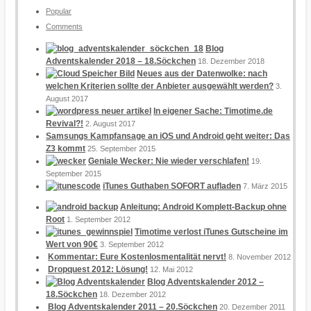
Popular
Comments
Blog
Adventskalender 2018 – 18.Söckchen
18. Dezember 2018
Neues aus der Datenwolke: nach
welchen Kriterien sollte der Anbieter ausgewählt werden?
3.
August 2017
In eigener Sache: Timotime.de
Revival?!
2. August 2017
Samsungs Kampfansage an iOS und Android geht weiter: Das
Z3 kommt
25. September 2015
Geniale Wecker: Nie wieder verschlafen!
19.
September 2015
iTunes Guthaben SOFORT aufladen
7. März 2015
Anleitung: Android Komplett-Backup ohne
Root
1. September 2012
Timotime verlost iTunes Gutscheine im
Wert von 90€
3. September 2012
Kommentar: Eure Kostenlosmentalität nervt!
8. November 2012
Dropquest 2012: Lösung!
12. Mai 2012
Blog Adventskalender 2012 –
18.Söckchen
18. Dezember 2012
Blog Adventskalender 2011 – 20.Söckchen
20. Dezember 2011