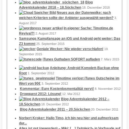
Blog
Adventskalender 2018 – 18.Söckchen
18. Dezember 2018
Neues aus der Datenwolke: nach
welchen Kriterien sollte der Anbieter ausgewählt werden?
3.
August 2017
In eigener Sache: Timotime.de
Revival?!
2. August 2017
Samsungs Kampfansage an iOS und Android geht weiter: Das
Z3 kommt
25. September 2015
Geniale Wecker: Nie wieder verschlafen!
19.
September 2015
iTunes Guthaben SOFORT aufladen
7. März 2015
Anleitung: Android Komplett-Backup ohne
Root
1. September 2012
Timotime verlost iTunes Gutscheine im
Wert von 90€
3. September 2012
Kommentar: Eure Kostenlosmentalität nervt!
8. November 2012
Dropquest 2012: Lösung!
12. Mai 2012
Blog Adventskalender 2012 –
18.Söckchen
18. Dezember 2012
Blog Adventskalender 2011 – 20.Söckchen
20. Dezember 2011
Norbert Kroker: Hallo Timo, ich bin neu hier und aufmerksam
dur...
Alles ist gut (geworden) – Miki: […] Zeitgleich- in Vorfreude auf