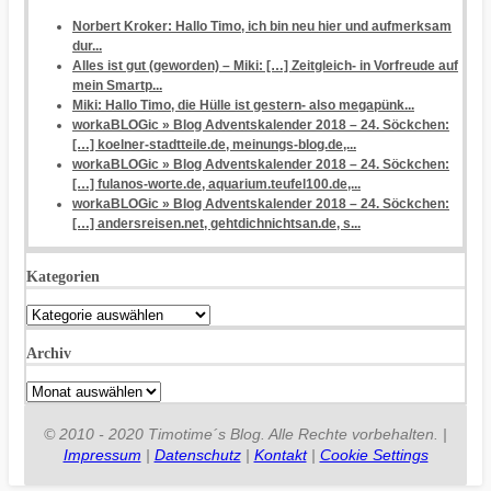
Norbert Kroker: Hallo Timo, ich bin neu hier und aufmerksam
dur...
Alles ist gut (geworden) – Miki: […] Zeitgleich- in Vorfreude auf
mein Smartp...
Miki: Hallo Timo, die Hülle ist gestern- also megapünk...
workaBLOGic » Blog Adventskalender 2018 – 24. Söckchen:
[…] koelner-stadtteile.de, meinungs-blog.de,...
workaBLOGic » Blog Adventskalender 2018 – 24. Söckchen:
[…] fulanos-worte.de, aquarium.teufel100.de,...
workaBLOGic » Blog Adventskalender 2018 – 24. Söckchen:
[…] andersreisen.net, gehtdichnichtsan.de, s...
Kategorien
Kategorien
Archiv
Archiv
© 2010 - 2020 Timotime´s Blog. Alle Rechte vorbehalten. |
Impressum
|
Datenschutz
|
Kontakt
|
Cookie Settings