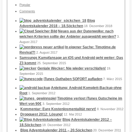
Popular
Comments
Blog
Adventskalender 2018 – 18.Söckchen
18. Dezember 2018
Neues aus der Datenwolke: nach
welchen Kriterien sollte der Anbieter ausgewählt werden?
3.
August 2017
In eigener Sache: Timotime.de
Revival?!
2. August 2017
Samsungs Kampfansage an iOS und Android geht weiter: Das
Z3 kommt
25. September 2015
Geniale Wecker: Nie wieder verschlafen!
19.
September 2015
iTunes Guthaben SOFORT aufladen
7. März 2015
Anleitung: Android Komplett-Backup ohne
Root
1. September 2012
Timotime verlost iTunes Gutscheine im
Wert von 90€
3. September 2012
Kommentar: Eure Kostenlosmentalität nervt!
8. November 2012
Dropquest 2012: Lösung!
12. Mai 2012
Blog Adventskalender 2012 –
18.Söckchen
18. Dezember 2012
Blog Adventskalender 2011 – 20.Söckchen
20. Dezember 2011