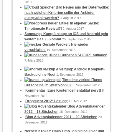
2018
Neues aus der Datenwolke:
nach welchen Kriterien sollte der Anbieter
ausgewählt werden?
3. August 2017
In eigener Sache:
Timotime.de Revival?!
2. August 2017
Samsungs Kampfansage an iOS und Android geht
weiter: Das Z3 kommt
25. September 2015
Geniale Wecker: Nie wieder
verschlafen!
19. September 2015
iTunes Guthaben SOFORT aufladen
7. März 2015
Anleitung: Android Komplett-
Backup ohne Root
1. September 2012
Timotime verlost iTunes
Gutscheine im Wert von 90€
3. September 2012
Kommentar: Eure Kostenlosmentalität nervt!
8.
November 2012
Dropquest 2012: Lösung!
12. Mai 2012
Blog Adventskalender
2012 – 18.Söckchen
18. Dezember 2012
Blog Adventskalender 2011 – 20.Söckchen
20.
Dezember 2011
Norbert Kroker: Hallo Timo, ich bin neu hier und