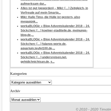
aufmerksam dur...
Alles ist gut (geworden) – Miki: […] Zeitgleich- in
Vorfreude auf mein Smartp...
Miki: Hallo Timo, die Hülle ist gestern- also
megapünk...
workaBLOGic » Blog Adventskalender 2018 – 24.
Söckchen: […] koelner-stadtteile.de, meinungs-
blog.de,...
workaBLOGic » Blog Adventskalender 2018 – 24.
Söckchen: […] fulanos-worte.de,
aquarium.teufel100.de,...
workaBLOGic » Blog Adventskalender 2018 – 24.
Söckchen: […] andersreisen.net,
gehtdichnichtsan.de, s...
Kategorien
Kategorien
Archiv
Archiv
© 2010 - 2020 Timotim