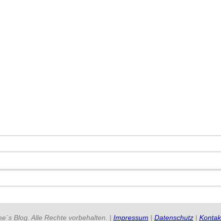
e´s Blog. Alle Rechte vorbehalten. |
Impressum
|
Datenschutz
|
Kontak