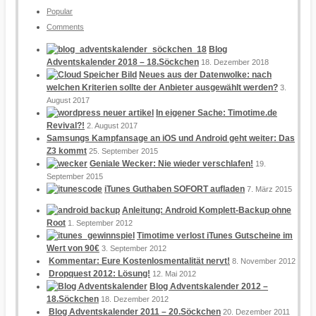
Popular
Comments
Blog
Adventskalender 2018 – 18.Söckchen
18. Dezember 2018
Neues aus der Datenwolke: nach
welchen Kriterien sollte der Anbieter ausgewählt werden?
3.
August 2017
In eigener Sache: Timotime.de
Revival?!
2. August 2017
Samsungs Kampfansage an iOS und Android geht weiter: Das
Z3 kommt
25. September 2015
Geniale Wecker: Nie wieder verschlafen!
19.
September 2015
iTunes Guthaben SOFORT aufladen
7. März 2015
Anleitung: Android Komplett-Backup ohne
Root
1. September 2012
Timotime verlost iTunes Gutscheine im
Wert von 90€
3. September 2012
Kommentar: Eure Kostenlosmentalität nervt!
8. November 2012
Dropquest 2012: Lösung!
12. Mai 2012
Blog Adventskalender 2012 –
18.Söckchen
18. Dezember 2012
Blog Adventskalender 2011 – 20.Söckchen
20. Dezember 2011