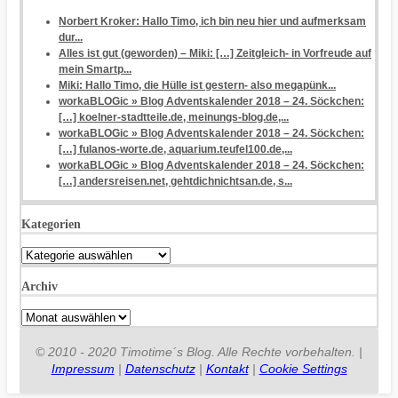
Norbert Kroker: Hallo Timo, ich bin neu hier und aufmerksam
dur...
Alles ist gut (geworden) – Miki: […] Zeitgleich- in Vorfreude auf
mein Smartp...
Miki: Hallo Timo, die Hülle ist gestern- also megapünk...
workaBLOGic » Blog Adventskalender 2018 – 24. Söckchen:
[…] koelner-stadtteile.de, meinungs-blog.de,...
workaBLOGic » Blog Adventskalender 2018 – 24. Söckchen:
[…] fulanos-worte.de, aquarium.teufel100.de,...
workaBLOGic » Blog Adventskalender 2018 – 24. Söckchen:
[…] andersreisen.net, gehtdichnichtsan.de, s...
Kategorien
Kategorien
Archiv
Archiv
© 2010 - 2020 Timotime´s Blog. Alle Rechte vorbehalten. |
Impressum
|
Datenschutz
|
Kontakt
|
Cookie Settings