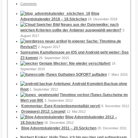
Comments
Blog
Adventskalender 2018 – 18.Söckchen
18. Dezember 2018
Neues aus der Datenwolke: nach
welchen Kriterien sollte der Anbieter ausgewählt werden?
3.
August 2017
In eigener Sache: Timotime.de
Revival?!
2. August 2017
Samsungs Kampfansage an iOS und Android geht weiter: Das
Z3 kommt
25. September 2015
Geniale Wecker: Nie wieder verschlafen!
19.
September 2015
iTunes Guthaben SOFORT aufladen
7. März 2015
Anleitung: Android Komplett-Backup ohne
Root
1. September 2012
Timotime verlost iTunes Gutscheine im
Wert von 90€
3. September 2012
Kommentar: Eure Kostenlosmentalität nervt!
8. November 2012
Dropquest 2012: Lösung!
12. Mai 2012
Blog Adventskalender 2012 –
18.Söckchen
18. Dezember 2012
Blog Adventskalender 2011 – 20.Söckchen
20. Dezember 2011
Norbert Kroker: Hallo Timo, ich bin neu hier und aufmerksam