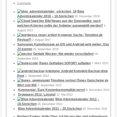
Comments
Blog
Adventskalender 2018 – 18.Söckchen
18. Dezember 2018
Neues aus der Datenwolke: nach
welchen Kriterien sollte der Anbieter ausgewählt werden?
3.
August 2017
In eigener Sache: Timotime.de
Revival?!
2. August 2017
Samsungs Kampfansage an iOS und Android geht weiter: Das
Z3 kommt
25. September 2015
Geniale Wecker: Nie wieder verschlafen!
19.
September 2015
iTunes Guthaben SOFORT aufladen
7. März 2015
Anleitung: Android Komplett-Backup ohne
Root
1. September 2012
Timotime verlost iTunes Gutscheine im
Wert von 90€
3. September 2012
Kommentar: Eure Kostenlosmentalität nervt!
8. November 2012
Dropquest 2012: Lösung!
12. Mai 2012
Blog Adventskalender 2012 –
18.Söckchen
18. Dezember 2012
Blog Adventskalender 2011 – 20.Söckchen
20. Dezember 2011
Norbert Kroker: Hallo Timo, ich bin neu hier und aufmerksam