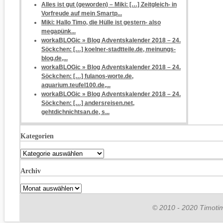
Alles ist gut (geworden) – Miki: […] Zeitgleich- in
Vorfreude auf mein Smartp...
Miki: Hallo Timo, die Hülle ist gestern- also
megapünk...
workaBLOGic » Blog Adventskalender 2018 – 24.
Söckchen: […] koelner-stadtteile.de, meinungs-
blog.de,...
workaBLOGic » Blog Adventskalender 2018 – 24.
Söckchen: […] fulanos-worte.de,
aquarium.teufel100.de,...
workaBLOGic » Blog Adventskalender 2018 – 24.
Söckchen: […] andersreisen.net,
gehtdichnichtsan.de, s...
Kategorien
Kategorien
Archiv
Archiv
© 2010 - 2020 Timotim