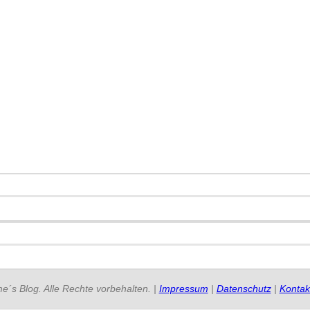
e´s Blog. Alle Rechte vorbehalten. |
Impressum
|
Datenschutz
|
Kontak