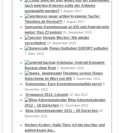
Neues aus der Datenwolke:
nach welchen Kriterien sollte der Anbieter
ausgewählt werden?
3. August 2017
In eigener Sache:
Timotime.de Revival?!
2. August 2017
Samsungs Kampfansage an iOS und Android geht
weiter: Das Z3 kommt
25. September 2015
Geniale Wecker: Nie wieder
verschlafen!
19. September 2015
iTunes Guthaben SOFORT aufladen
7. März 2015
Anleitung: Android Komplett-
Backup ohne Root
1. September 2012
Timotime verlost iTunes
Gutscheine im Wert von 90€
3. September 2012
Kommentar: Eure Kostenlosmentalität nervt!
8.
November 2012
Dropquest 2012: Lösung!
12. Mai 2012
Blog Adventskalender
2012 – 18.Söckchen
18. Dezember 2012
Blog Adventskalender 2011 – 20.Söckchen
20.
Dezember 2011
Norbert Kroker: Hallo Timo, ich bin neu hier und
aufmerksam dur...