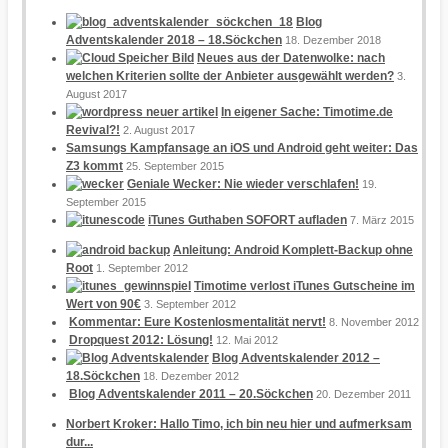
Blog
Adventskalender 2018 – 18.Söckchen
18. Dezember 2018
Neues aus der Datenwolke: nach
welchen Kriterien sollte der Anbieter ausgewählt werden?
3.
August 2017
In eigener Sache: Timotime.de
Revival?!
2. August 2017
Samsungs Kampfansage an iOS und Android geht weiter: Das
Z3 kommt
25. September 2015
Geniale Wecker: Nie wieder verschlafen!
19.
September 2015
iTunes Guthaben SOFORT aufladen
7. März 2015
Anleitung: Android Komplett-Backup ohne
Root
1. September 2012
Timotime verlost iTunes Gutscheine im
Wert von 90€
3. September 2012
Kommentar: Eure Kostenlosmentalität nervt!
8. November 2012
Dropquest 2012: Lösung!
12. Mai 2012
Blog Adventskalender 2012 –
18.Söckchen
18. Dezember 2012
Blog Adventskalender 2011 – 20.Söckchen
20. Dezember 2011
Norbert Kroker: Hallo Timo, ich bin neu hier und aufmerksam
dur...