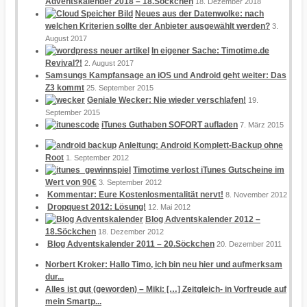
Adventskalender 2018 – 18.Söckchen
18. Dezember 2018
Neues aus der Datenwolke: nach
welchen Kriterien sollte der Anbieter ausgewählt werden?
3.
August 2017
In eigener Sache: Timotime.de
Revival?!
2. August 2017
Samsungs Kampfansage an iOS und Android geht weiter: Das
Z3 kommt
25. September 2015
Geniale Wecker: Nie wieder verschlafen!
19.
September 2015
iTunes Guthaben SOFORT aufladen
7. März 2015
Anleitung: Android Komplett-Backup ohne
Root
1. September 2012
Timotime verlost iTunes Gutscheine im
Wert von 90€
3. September 2012
Kommentar: Eure Kostenlosmentalität nervt!
8. November 2012
Dropquest 2012: Lösung!
12. Mai 2012
Blog Adventskalender 2012 –
18.Söckchen
18. Dezember 2012
Blog Adventskalender 2011 – 20.Söckchen
20. Dezember 2011
Norbert Kroker: Hallo Timo, ich bin neu hier und aufmerksam
dur...
Alles ist gut (geworden) – Miki: […] Zeitgleich- in Vorfreude auf
mein Smartp...