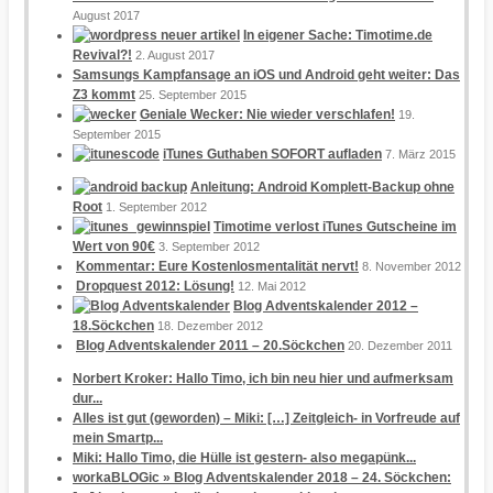
August 2017
In eigener Sache: Timotime.de
Revival?!
2. August 2017
Samsungs Kampfansage an iOS und Android geht weiter: Das
Z3 kommt
25. September 2015
Geniale Wecker: Nie wieder verschlafen!
19.
September 2015
iTunes Guthaben SOFORT aufladen
7. März 2015
Anleitung: Android Komplett-Backup ohne
Root
1. September 2012
Timotime verlost iTunes Gutscheine im
Wert von 90€
3. September 2012
Kommentar: Eure Kostenlosmentalität nervt!
8. November 2012
Dropquest 2012: Lösung!
12. Mai 2012
Blog Adventskalender 2012 –
18.Söckchen
18. Dezember 2012
Blog Adventskalender 2011 – 20.Söckchen
20. Dezember 2011
Norbert Kroker: Hallo Timo, ich bin neu hier und aufmerksam
dur...
Alles ist gut (geworden) – Miki: […] Zeitgleich- in Vorfreude auf
mein Smartp...
Miki: Hallo Timo, die Hülle ist gestern- also megapünk...
workaBLOGic » Blog Adventskalender 2018 – 24. Söckchen: