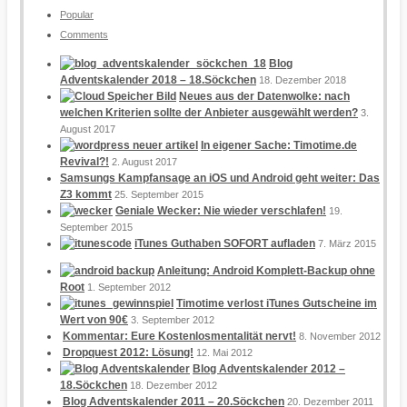
Popular
Comments
Blog
Adventskalender 2018 – 18.Söckchen
18. Dezember 2018
Neues aus der Datenwolke: nach
welchen Kriterien sollte der Anbieter ausgewählt werden?
3.
August 2017
In eigener Sache: Timotime.de
Revival?!
2. August 2017
Samsungs Kampfansage an iOS und Android geht weiter: Das
Z3 kommt
25. September 2015
Geniale Wecker: Nie wieder verschlafen!
19.
September 2015
iTunes Guthaben SOFORT aufladen
7. März 2015
Anleitung: Android Komplett-Backup ohne
Root
1. September 2012
Timotime verlost iTunes Gutscheine im
Wert von 90€
3. September 2012
Kommentar: Eure Kostenlosmentalität nervt!
8. November 2012
Dropquest 2012: Lösung!
12. Mai 2012
Blog Adventskalender 2012 –
18.Söckchen
18. Dezember 2012
Blog Adventskalender 2011 – 20.Söckchen
20. Dezember 2011