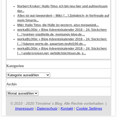
Norbert Kroker: Hallo Timo, ich bin neu hier und aufmerksam
dur...
Alles ist gut (geworden) – Miki: […] Zeitgleich- in Vorfreude auf
mein Smartp...
Miki: Hallo Timo, die Hülle ist gestern- also megapünk...
workaBLOGic » Blog Adventskalender 2018 – 24. Söckchen:
[…] koelner-stadtteile.de, meinungs-blog.de,...
workaBLOGic » Blog Adventskalender 2018 – 24. Söckchen:
[…] fulanos-worte.de, aquarium.teufel100.de,...
workaBLOGic » Blog Adventskalender 2018 – 24. Söckchen:
[…] andersreisen.net, gehtdichnichtsan.de, s...
Kategorien
Kategorien
Archiv
Archiv
© 2010 - 2020 Timotime´s Blog. Alle Rechte vorbehalten. |
Impressum
|
Datenschutz
|
Kontakt
|
Cookie Settings