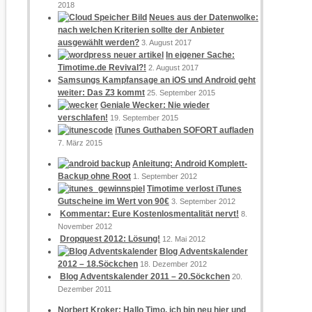
2018
Neues aus der Datenwolke:
nach welchen Kriterien sollte der Anbieter
ausgewählt werden?
3. August 2017
In eigener Sache:
Timotime.de Revival?!
2. August 2017
Samsungs Kampfansage an iOS und Android geht
weiter: Das Z3 kommt
25. September 2015
Geniale Wecker: Nie wieder
verschlafen!
19. September 2015
iTunes Guthaben SOFORT aufladen
7. März 2015
Anleitung: Android Komplett-
Backup ohne Root
1. September 2012
Timotime verlost iTunes
Gutscheine im Wert von 90€
3. September 2012
Kommentar: Eure Kostenlosmentalität nervt!
8.
November 2012
Dropquest 2012: Lösung!
12. Mai 2012
Blog Adventskalender
2012 – 18.Söckchen
18. Dezember 2012
Blog Adventskalender 2011 – 20.Söckchen
20.
Dezember 2011
Norbert Kroker: Hallo Timo, ich bin neu hier und