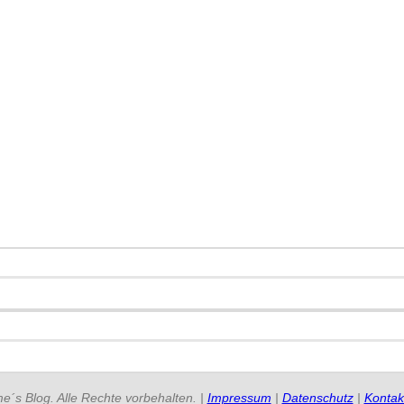
e´s Blog. Alle Rechte vorbehalten. |
Impressum
|
Datenschutz
|
Kontak