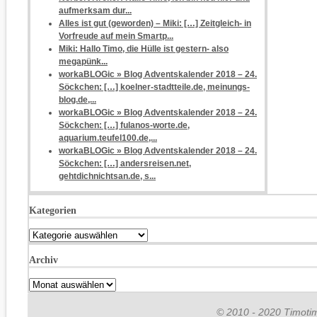
aufmerksam dur...
Alles ist gut (geworden) – Miki: […] Zeitgleich- in
Vorfreude auf mein Smartp...
Miki: Hallo Timo, die Hülle ist gestern- also
megapünk...
workaBLOGic » Blog Adventskalender 2018 – 24.
Söckchen: […] koelner-stadtteile.de, meinungs-
blog.de,...
workaBLOGic » Blog Adventskalender 2018 – 24.
Söckchen: […] fulanos-worte.de,
aquarium.teufel100.de,...
workaBLOGic » Blog Adventskalender 2018 – 24.
Söckchen: […] andersreisen.net,
gehtdichnichtsan.de, s...
Kategorien
Kategorien
Archiv
Archiv
© 2010 - 2020 Timotim