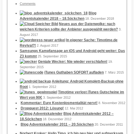
Comments
Blog
Adventskalender 2018 – 18.Söckchen
18. Dezember 2018
Neues aus der Datenwolke: nach
welchen Kriterien sollte der Anbieter ausgewählt werden?
3.
August 2017
In eigener Sache: Timotime.de
Revival?!
2. August 2017
Samsungs Kampfansage an iOS und Android geht weiter: Das
Z3 kommt
25. September 2015
Geniale Wecker: Nie wieder verschlafen!
19.
September 2015
iTunes Guthaben SOFORT aufladen
7. März 2015
Anleitung: Android Komplett-Backup ohne
Root
1. September 2012
Timotime verlost iTunes Gutscheine im
Wert von 90€
3. September 2012
Kommentar: Eure Kostenlosmentalität nervt!
8. November 2012
Dropquest 2012: Lösung!
12. Mai 2012
Blog Adventskalender 2012 –
18.Söckchen
18. Dezember 2012
Blog Adventskalender 2011 – 20.Söckchen
20. Dezember 2011
Norbert Kroker: Hallo Timo, ich bin neu hier und aufmerksam