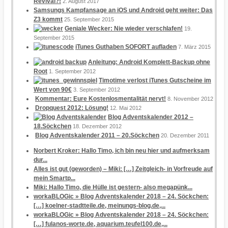
Revival?!
2. August 2017
Samsungs Kampfansage an iOS und Android geht weiter: Das
Z3 kommt
25. September 2015
Geniale Wecker: Nie wieder verschlafen!
19.
September 2015
iTunes Guthaben SOFORT aufladen
7. März 2015
Anleitung: Android Komplett-Backup ohne
Root
1. September 2012
Timotime verlost iTunes Gutscheine im
Wert von 90€
3. September 2012
Kommentar: Eure Kostenlosmentalität nervt!
8. November 2012
Dropquest 2012: Lösung!
12. Mai 2012
Blog Adventskalender 2012 –
18.Söckchen
18. Dezember 2012
Blog Adventskalender 2011 – 20.Söckchen
20. Dezember 2011
Norbert Kroker: Hallo Timo, ich bin neu hier und aufmerksam
dur...
Alles ist gut (geworden) – Miki: […] Zeitgleich- in Vorfreude auf
mein Smartp...
Miki: Hallo Timo, die Hülle ist gestern- also megapünk...
workaBLOGic » Blog Adventskalender 2018 – 24. Söckchen:
[…] koelner-stadtteile.de, meinungs-blog.de,...
workaBLOGic » Blog Adventskalender 2018 – 24. Söckchen:
[…] fulanos-worte.de, aquarium.teufel100.de,...