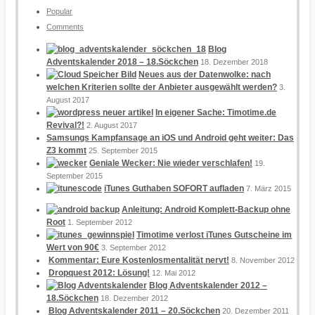
Popular
Comments
Blog
Adventskalender 2018 – 18.Söckchen
18. Dezember 2018
Neues aus der Datenwolke: nach
welchen Kriterien sollte der Anbieter ausgewählt werden?
3.
August 2017
In eigener Sache: Timotime.de
Revival?!
2. August 2017
Samsungs Kampfansage an iOS und Android geht weiter: Das
Z3 kommt
25. September 2015
Geniale Wecker: Nie wieder verschlafen!
19.
September 2015
iTunes Guthaben SOFORT aufladen
7. März 2015
Anleitung: Android Komplett-Backup ohne
Root
1. September 2012
Timotime verlost iTunes Gutscheine im
Wert von 90€
3. September 2012
Kommentar: Eure Kostenlosmentalität nervt!
8. November 2012
Dropquest 2012: Lösung!
12. Mai 2012
Blog Adventskalender 2012 –
18.Söckchen
18. Dezember 2012
Blog Adventskalender 2011 – 20.Söckchen
20. Dezember 2011