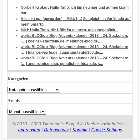
Norbert Kroker: Hallo Timo, ich bin neu hier und aufmerksam
dur...
Alles ist gut (geworden) – Miki: […] Zeitgleich- in Vorfreude auf
mein Smartp...
Miki: Hallo Timo, die Hülle ist gestern- also megapünk...
workaBLOGic » Blog Adventskalender 2018 – 24. Söckchen:
[…] koelner-stadtteile.de, meinungs-blog.de,...
workaBLOGic » Blog Adventskalender 2018 – 24. Söckchen:
[…] fulanos-worte.de, aquarium.teufel100.de,...
workaBLOGic » Blog Adventskalender 2018 – 24. Söckchen:
[…] andersreisen.net, gehtdichnichtsan.de, s...
Kategorien
Kategorien
Archiv
Archiv
© 2010 - 2020 Timotime´s Blog. Alle Rechte vorbehalten. |
Impressum
|
Datenschutz
|
Kontakt
|
Cookie Settings